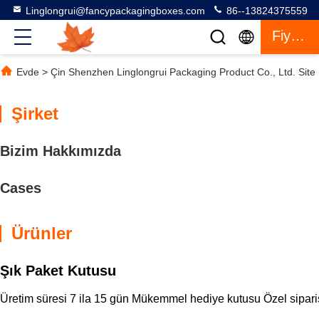
Linglongrui@fancypackagingboxes.com
86--13824375559
Fiyat Teklifi
Evde
>
Çin Shenzhen Linglongrui Packaging Product Co., Ltd. Site 
Şirket
Bizim Hakkımızda
Cases
Ürünler
Şık Paket Kutusu
Üretim süresi 7 ila 15 gün Mükemmel hediye kutusu Özel sipariş