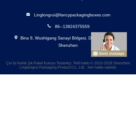
Linglongrui@fancypackagingboxes.com
86--13824375559
Bina 9, Wushigang Sanayi Bölgesi, Dalang, Longhua,
Shenzhen
Çin İyi Kalite Şık Paket Kutusu Tedarikçi. Telif hakkı © 2023-2026 Shenzhen
Linglongrui Packaging Product Co., Ltd. . Her hakkı saklıdır.