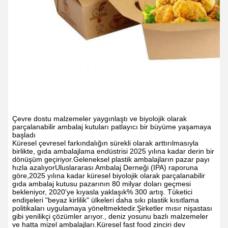
Çevre dostu malzemeler yaygınlaştı ve biyolojik olarak
parçalanabilir ambalaj kutuları patlayıcı bir büyüme yaşamaya
başladı
Küresel çevresel farkındalığın sürekli olarak arttırılmasıyla
birlikte, gıda ambalajlama endüstrisi 2025 yılına kadar derin bir
dönüşüm geçiriyor.Geleneksel plastik ambalajların pazar payı
hızla azalıyorUluslararası Ambalaj Derneği (IPA) raporuna
göre,2025 yılına kadar küresel biyolojik olarak parçalanabilir
gıda ambalaj kutusu pazarının 80 milyar doları geçmesi
bekleniyor, 2020'ye kıyasla yaklaşık% 300 artış. Tüketici
endişeleri "beyaz kirlilik" ülkeleri daha sıkı plastik kısıtlama
politikaları uygulamaya yöneltmektedir.Şirketler mısır nişastası
gibi yenilikçi çözümler arıyor., deniz yosunu bazlı malzemeler
ve hatta mizel ambalajları.Küresel fast food zinciri dev