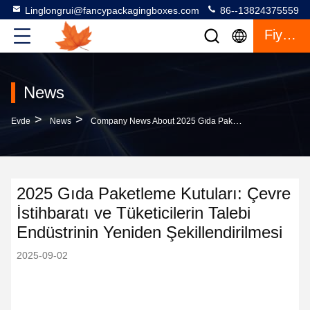
Linglongrui@fancypackagingboxes.com
86--13824375559
Fiyat Teklifi
News
>
>
Evde
News
Company News About 2025 Gıda Paketleme Kutuları: Çevre İstihbaratı Ve Tüketicilerin Talebi Endüstrinin Yeniden Şekillendirilmesi
2025 Gıda Paketleme Kutuları: Çevre
İstihbaratı ve Tüketicilerin Talebi
Endüstrinin Yeniden Şekillendirilmesi
2025-09-02