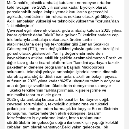
McDonald's, plastik ambalaj kutularını neredeyse ortadan
kaldıracağını ve 2025 yılı sonuna kadar biyolojik olarak
parçalanabilir pulpa kalıplı yemek kutularına geçeceğini
açıkladı., endüstrinin bir referans noktası olarak görülüyor.
Akıllı ambalajın yükselişi ve teknolojik yükseltme "koruma"dan
"eki etkileşime"
Çevresel eğilimlere ek olarak, gıda ambalaj kutuları 2025 yılına
kadar giderek daha "akıllı" hale geliyor.Tüketiciler sadece cep
telefonlarıyla ambalaja dokunarak üretim tarihini
alabilirler.Daha gelişmiş teknolojiler gibi Zaman Sıcaklığı
Göstergesi (TTI), renk değişiklikleri yoluyla gıdaların tazeliğini
görsel olarak gösterebilir.Yanlış değerlendirmelerden
kaynaklanan atıkları etkili bir şekilde azaltmakAmazon Fresh ve
diğer taze gıda e-ticaret platformları "kendini ayarlayan tazelik
paketleme" deneme programına başladı.Mikroporous
solunumlu teknoloji yoluyla ambalajın içindeki nemin dinamik
olarak ayarlandığıEndüstri uzmanları, akıllı ambalajın piyasa
nüfusunun 2025 yılına kadar %25'e ulaştığını tahmin ediyor.ve
ana değeri işlevsellikten tüketicilerin deneyimine uzanıyor.
Tüketici tercihlerinin farklılaştırılması, kişiselleştirme ve
minimalist tasarım el ele gider
2025 gıda ambalaj kutusu artık basit bir konteyner değil,
çevresel sorumluluğu, teknolojik güçlendirme ve tüketici
psikolojisini entegre eden karmaşık bir taşıyıcı.Bu endüstrinin
dönüşümü, malzemelerden akıllı etkileşime, tasarım
felsefesinden iş oyunlarına kadar, insan toplumunun
sürdürülebilir bir geleceğe doğru ilerlemek için yaptığı kolektif
çabaları tam olarak yansıtıyor.Belki yakın gelecekte., bir