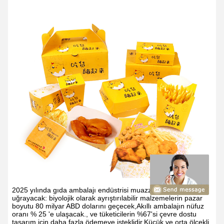
2025 yılında gıda ambalajı endüstrisi muazzam değişikliklere
uğrayacak: biyolojik olarak ayrıştırılabilir malzemelerin pazar
boyutu 80 milyar ABD dolarını geçecek,Akıllı ambalajın nüfuz
oranı % 25 'e ulaşacak., ve tüketicilerin %67'si çevre dostu
tasarım için daha fazla ödemeye isteklidir.Küçük ve orta ölçekli