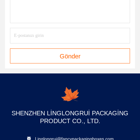
Gönder
SHENZHEN LINGLONGRUI PACKAGING
PRODUCT CO., LTD.
Linglongrui@fancypackagingboxes.com