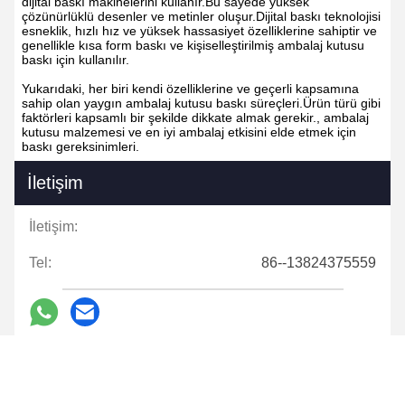
dijital baskı makinelerini kullanır.Bu sayede yüksek
çözünürlüklü desenler ve metinler oluşur.Dijital baskı teknolojisi
esneklik, hızlı hız ve yüksek hassasiyet özelliklerine sahiptir ve
genellikle kısa form baskı ve kişiselleştirilmiş ambalaj kutusu
baskı için kullanılır.
Yukarıdaki, her biri kendi özelliklerine ve geçerli kapsamına
sahip olan yaygın ambalaj kutusu baskı süreçleri.Ürün türü gibi
faktörleri kapsamlı bir şekilde dikkate almak gerekir., ambalaj
kutusu malzemesi ve en iyi ambalaj etkisini elde etmek için
baskı gereksinimleri.
İletişim
İletişim:
Tel:
86--13824375559
Şimdi İletişime Geçin