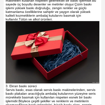
makineleri kullanan nispeten geleneksel bir baskı işlemidir.Bu
sayede üç boyutlu desenler ve metinler oluşur.Çizim baskı
işlemi yüksek baskı doğruluğu, zengin renkler ve güçlü
katmanlama özelliklerine sahiptir ve yaygın olarak yüksek
kaliteli kozmetiklerin ambalaj kutularını basmak için
kullanılır.Tütün ve alkol ürünleri.
3. Ekran baskı süreci
Servis baskı, esas olarak servis baskı makinelerinden, servis
baskı plakaları aracılığıyla ambalaj kutularının yüzeyine seris
mürekkebi basmak için kullanılan nispeten esnek bir baskı
işlemidir.Böylece çeşitli şekiller ve renklerin ve metinlerin
oluşmasıEkran baskı teknolojisi, büyük baskı alanı, zengin