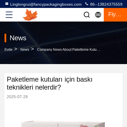
Linglongrui@fancypackagingboxes.com
86--13824375559
Fiyat Teklifi
News
>
>
Evde
News
Company News About Paketleme Kutuları Için Baskı Teknikleri Nelerdir?
Paketleme kutuları için baskı
teknikleri nelerdir?
2025-07-28