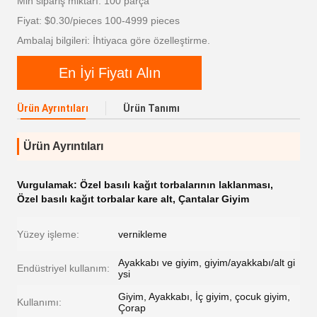
Min sipariş miktarı: 100 parça
Fiyat: $0.30/pieces 100-4999 pieces
Ambalaj bilgileri: İhtiyaca göre özelleştirme.
En İyi Fiyatı Alın
Ürün Ayrıntıları
Ürün Tanımı
Ürün Ayrıntıları
Vurgulamak:
Özel basılı kağıt torbalarının laklanması
,
Özel basılı kağıt torbalar kare alt
,
Çantalar Giyim
Yüzey işleme:
vernikleme
Ayakkabı ve giyim, giyim/ayakkabı/alt gi
Endüstriyel kullanım:
ysi
Giyim, Ayakkabı, İç giyim, çocuk giyim,
Kullanımı:
Çorap