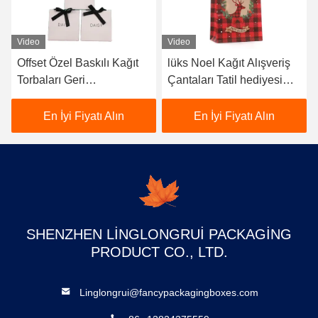
Video
Video
lüks Noel Kağıt Alışveriş
Boutique Özel Baskılı
Çantaları Tatil hediyesi
Kağıt Çantaları Şeritli
için kaplı kağıt
Halkasıyla Holografik
Alışveriş Çantası
En İyi Fiyatı Alın
En İyi Fiyatı Alın
SHENZHEN LINGLONGRUI PACKAGING
PRODUCT CO., LTD.
Linglongrui@fancypackagingboxes.com