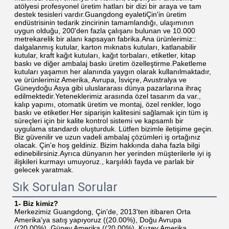
atölyesi profesyonel üretim hatları bir dizi bir araya ve tam 
destek tesisleri vardır.Guangdong eyaletiÇin'in üretim 
endüstrisinin tedarik zincirinin tamamlandığı, ulaşımının 
uygun olduğu, 200'den fazla çalışanı bulunan ve 10.000 
metrekarelik bir alanı kapsayan fabrika.Ana ürünlerimiz:: 
dalgalanmış kutular, karton mıknatıs kutuları, katlanabilir 
kutular, kraft kağıt kutuları, kağıt torbaları, etiketler, kitap 
baskı ve diğer ambalaj baskı üretim özelleştirme.Paketleme 
kutuları yaşamın her alanında yaygın olarak kullanılmaktadır, 
ve ürünlerimiz Amerika, Avrupa, İsviçre, Avustralya ve 
Güneydoğu Asya gibi uluslararası dünya pazarlarına ihraç 
edilmektedir.Yeteneklerimiz arasında özel tasarım da var., 
kalıp yapımı, otomatik üretim ve montaj, özel renkler, logo 
baskı ve etiketler.Her siparişin kalitesini sağlamak için tüm iş 
süreçleri için bir kalite kontrol sistemi ve kapsamlı bir 
uygulama standardı oluşturduk. Lütfen bizimle iletişime geçin. 
Biz güvenilir ve uzun vadeli ambalaj çözümleri iş ortağınız 
olacak. Çin'e hoş geldiniz. Bizim hakkında daha fazla bilgi 
edinebilirsiniz.Ayrıca dünyanın her yerinden müşterilerle iyi iş 
ilişkileri kurmayı umuyoruz., karşılıklı fayda ve parlak bir 
gelecek yaratmak.
Sık Sorulan Sorular
1- Biz kimiz?
Merkezimiz Guangdong, Çin'de, 2013'ten itibaren Orta 
Amerika'ya satış yapıyoruz ((20.00%), Doğu Avrupa 
((20.00%), Güney Amerika ((20.00%), Kuzey Amerika 