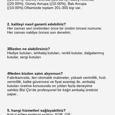
((20.00%), Güney Avrupa ((10.00%), Batı Avrupa 
((10.00%).Ofisimizde toplam 201-300 kişi var..
2. kaliteyi nasıl garanti edebiliriz?
Her zaman seri üretimden önce bir üretim öncesi numune;
Her zaman nakliye öncesi son denetim;
3Bizden ne alabilirsiniz?
Hediye kutuları, ambalaj kutuları, renkli kutular, dalgalanmış 
kutular, sergi kutuları
4Neden bizden satın alıyorsun?
Fabrikamızda, ileri otomatik makineler, yüksek verimlilik, hızlı 
verimlilik, kalite güvencesi ve fiyat avantajı ile, ambalaj 
kutuları üretme konusunda on yıldan fazla deneyime 
sahibiz.Bizi Çin'de profesyonel bir kağıt ambalaj üreticisi 
yapar..
5. hangi hizmetleri sağlayabiliriz?
Kabul edilen teslimat şartları: FOB, CIF;