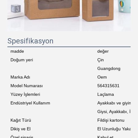
Spesifikasyon
madde
değer
Doğum yeri
Çin
Guangdong
Marka Adı
Oem
Model Numarası
564315631
Yüzey İşlemleri
Laçlama
Endüstriyel Kullanım
Ayakkabı ve giyim
Giysi, Ayakkabı, İç 
Kağıt Türü
Fildişi kartonu
Dikiş ve El
El Uzunluğu Yaka
Özel sipariş
Kabul et.