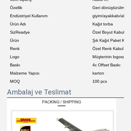
Özellik
Geri dönüştürülmüş
Endüstriyel Kullanım
giyim/ayakkabı/alt gi
Ürün Adı
Kağıt torba
SizReadye
Özel Boyut Kabul Edi
Ürün
Şık Kağıt Paket Kutul
Renk
Özel Renk Kabul Edil
Logo
Müşterinin logosu
Baskı
4c Offset Baskı
Malzeme Yapısı
karton
MOQ
100 pcs
Ambalaj ve Teslimat