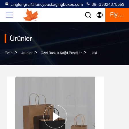
Linglongrui@fancypackagingboxes.com
86--13824375559
Fiyat Teklifi
Ürünler
>
>
>
Evde
Ürünler
Özel Baskılı Kağıt Poşetler
Laklama Özel Basılı Kağıt Çantalar Çantalar Giyim Ayakkabıları Için