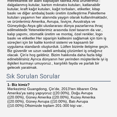
metrekarelik bir alanı kapsayan fabrika.Ana ürünlerimiz:: 
dalgalanmış kutular, karton mıknatıs kutuları, katlanabilir 
kutular, kraft kağıt kutuları, kağıt torbaları, etiketler, kitap 
baskı ve diğer ambalaj baskı üretim özelleştirme.Paketleme 
kutuları yaşamın her alanında yaygın olarak kullanılmaktadır, 
ve ürünlerimiz Amerika, Avrupa, İsviçre, Avustralya ve 
Güneydoğu Asya gibi uluslararası dünya pazarlarına ihraç 
edilmektedir.Yeteneklerimiz arasında özel tasarım da var., 
kalıp yapımı, otomatik üretim ve montaj, özel renkler, logo 
baskı ve etiketler.Her siparişin kalitesini sağlamak için tüm iş 
süreçleri için bir kalite kontrol sistemi ve kapsamlı bir 
uygulama standardı oluşturduk. Lütfen bizimle iletişime geçin. 
Biz güvenilir ve uzun vadeli ambalaj çözümleri iş ortağınız 
olacak. Çin'e hoş geldiniz. Bizim hakkında daha fazla bilgi 
edinebilirsiniz.Ayrıca dünyanın her yerinden müşterilerle iyi iş 
ilişkileri kurmayı umuyoruz., karşılıklı fayda ve parlak bir 
gelecek yaratmak.
Sık Sorulan Sorular
1- Biz kimiz?
Merkezimiz Guangdong, Çin'de, 2013'ten itibaren Orta 
Amerika'ya satış yapıyoruz ((20.00%), Doğu Avrupa 
((20.00%), Güney Amerika ((20.00%), Kuzey Amerika 
((20.00%), Güney Avrupa ((10.00%), Batı Avrupa 
((10.00%).Ofisimizde toplam 201-300 kişi var..