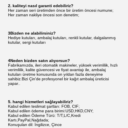
2. kaliteyi nasıl garanti edebiliriz?
Her zaman seri üretimden önce bir üretim öncesi numune;
Her zaman nakliye öncesi son denetim;
3Bizden ne alabilirsiniz?
Hediye kutuları, ambalaj kutuları, renkli kutular, dalgalanmış 
kutular, sergi kutuları
4Neden bizden satın alıyorsun?
Fabrikamızda, ileri otomatik makineler, yüksek verimlilik, hızlı 
verimlilik, kalite güvencesi ve fiyat avantajı ile, ambalaj 
kutuları üretme konusunda on yıldan fazla deneyime 
sahibiz.Bizi Çin'de profesyonel bir kağıt ambalaj üreticisi 
yapar..
5. hangi hizmetleri sağlayabiliriz?
Kabul edilen teslimat şartları: FOB, CIF;
Kabul edilen ödeme para birimi:USD,HKD,CNY;
Kabul edilen Ödeme Türü: T/T,L/C,Kredi 
Kartı,PayPal,Nağdada;
Konuşulan dil: İngilizce, Çince