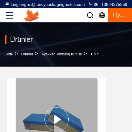
Linglongrui@fancypackagingboxes.com
86--13824375559
Fiyat Teklifi
Ürünler
>
>
>
Evde
Ürünler
Ayakkabı Ambalaj Kutusu
CMYK Çocuk Ayakkabı Paketleme Kutusu Dosyalar Hediye Için Kaplı Kağıt