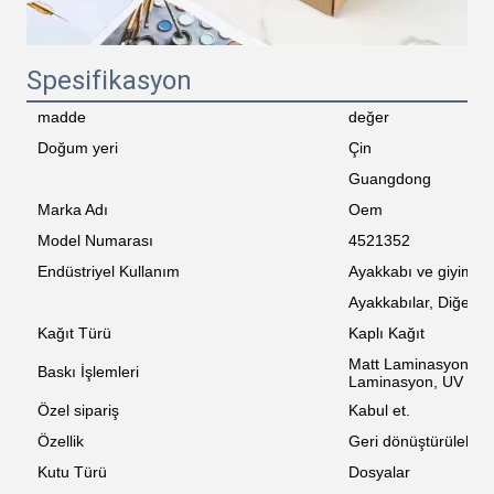
Spesifikasyon
madde
değer
Doğum yeri
Çin
Guangdong
Marka Adı
Oem
Model Numarası
4521352
Endüstriyel Kullanım
Ayakkabı ve giyim
Ayakkabılar, Diğer A
Kağıt Türü
Kaplı Kağıt
Matt Laminasyon, L
Baskı İşlemleri
Laminasyon, UV Kap
Özel sipariş
Kabul et.
Özellik
Geri dönüştürülebilir
Mesaj bırakın
Kutu Türü
Dosyalar
Sizi yakında arayacağız!