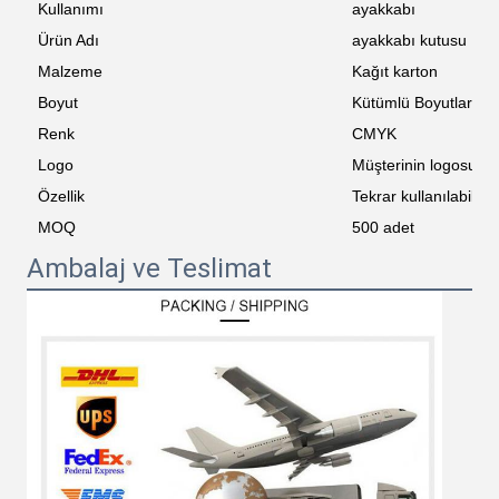
Kullanımı
ayakkabı
Ürün Adı
ayakkabı kutusu
Malzeme
Kağıt karton
Boyut
Kütümlü Boyutlar
Renk
CMYK
Logo
Müşterinin logosu
Özellik
Tekrar kullanılabilir
MOQ
500 adet
Ambalaj ve Teslimat
Sunmak