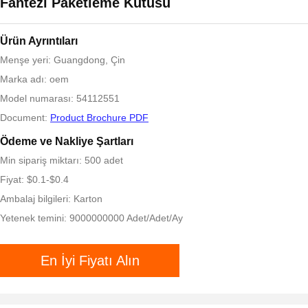
Fantezi Paketleme Kutusu
Ürün Ayrıntıları
Menşe yeri: Guangdong, Çin
Marka adı: oem
Model numarası: 54112551
Document:
Product Brochure PDF
Ödeme ve Nakliye Şartları
Min sipariş miktarı: 500 adet
Fiyat: $0.1-$0.4
Ambalaj bilgileri: Karton
Yetenek temini: 9000000000 Adet/Adet/Ay
En İyi Fiyatı Alın