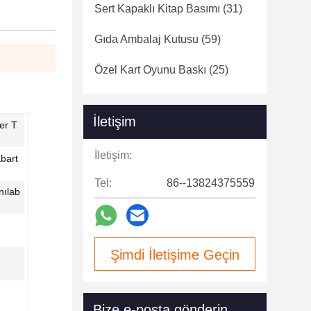
Sert Kapaklı Kitap Basımı
(31)
Gıda Ambalaj Kutusu
(59)
Özel Kart Oyunu Baskı
(25)
İletişim
er T
İletişim:
bart
Tel:
86--13824375559
nılab
Şimdi İletişime Geçin
Bize e-posta gönderin.