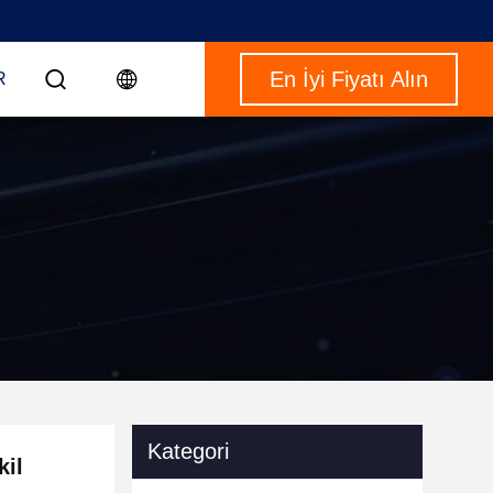
En İyi Fiyatı Alın
R
Kategori
kil