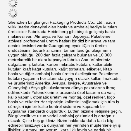
Shenzhen Linglongrui Packaging Products Co., Ltd., uzun 
yıllık üretim deneyimi olan baskı ve ambalaj hediye kutuları 
üreticisidir.Fabrikada Heidelberg gibi birçok gelişmiş baskı 
makinesi var., Almanya ve Komori, Japonya. Paketleme 
atölyesi profesyonel üretim hatları bir dizi bir araya ve tam 
destek tesisleri vardır.Guangdong eyaletiÇin'in üretim 
endüstrisinin tedarik zincirinin tamamlandığı, ulaşımının 
uygun olduğu, 200'den fazla çalışanı bulunan ve 10.000 
metrekarelik bir alanı kapsayan fabrika.Ana ürünlerimiz:: 
dalgalanmış kutular, karton mıknatıs kutuları, katlanabilir 
kutular, kraft kağıt kutuları, kağıt torbaları, etiketler, kitap 
baskı ve diğer ambalaj baskı üretim özelleştirme.Paketleme 
kutuları yaşamın her alanında yaygın olarak kullanılmaktadır, 
ve ürünlerimiz Amerika, Avrupa, İsviçre, Avustralya ve 
Güneydoğu Asya gibi uluslararası dünya pazarlarına ihraç 
edilmektedir.Yeteneklerimiz arasında özel tasarım da var., 
kalıp yapımı, otomatik üretim ve montaj, özel renkler, logo 
baskı ve etiketler.Her siparişin kalitesini sağlamak için tüm iş 
süreçleri için bir kalite kontrol sistemi ve kapsamlı bir 
uygulama standardı oluşturduk. Lütfen bizimle iletişime geçin. 
Biz güvenilir ve uzun vadeli ambalaj çözümleri iş ortağınız 
olacak. Çin'e hoş geldiniz. Bizim hakkında daha fazla bilgi 
edinebilirsiniz.Ayrıca dünyanın her yerinden müşterilerle iyi iş 
ilişkileri kurmayı umuyoruz., karşılıklı fayda ve parlak bir 