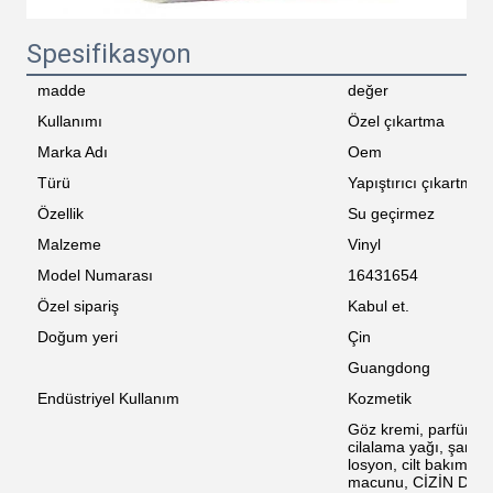
Sunmak
Spesifikasyon
madde
değer
Kullanımı
Özel çıkartma
Marka Adı
Oem
Türü
Yapıştırıcı çıkartma
Özellik
Su geçirmez
Malzeme
Vinyl
Model Numarası
16431654
Özel sipariş
Kabul et.
Doğum yeri
Çin
Guangdong
Endüstriyel Kullanım
Kozmetik
Göz kremi, parfüm, r
cilalama yağı, şampu
losyon, cilt bakımı s
macunu, CİZİN DİYARI