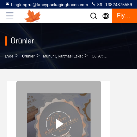
Linglongrui@fancypackagingboxes.com
86--13824375559
Fiyat Teklifi
Ürünler
>
>
>
Evde
Ürünler
Mühür Çıkartması Etiket
Gül Altın Yuvarlak Kendine Yapışkan Etiketler Yuvarlak Logo Su Geçirmez