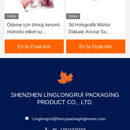
Video
Video
Ödeme için ölmüş kesimli
3d Holografik Mühür
mühürlü etiket su
Dikkate Alıcılar Su
geçirmez vinil 101 *
geçirmez Tekrar
137MM
Kullanılabilir Kütümlü
En İyi Fiyatı Alın
En İyi Fiyatı Alın
Boyutlar
SHENZHEN LINGLONGRUI PACKAGING
PRODUCT CO., LTD.
Linglongrui@fancypackagingboxes.com
86--13824375559