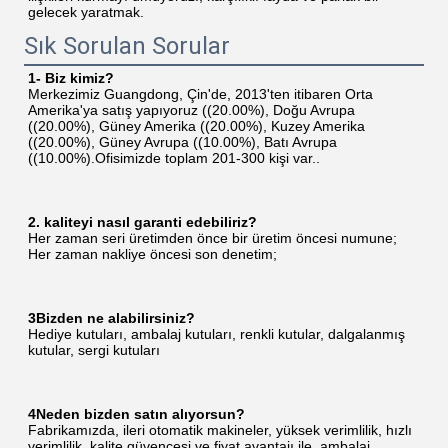
gelecek yaratmak.
Sık Sorulan Sorular
1- Biz kimiz?
Merkezimiz Guangdong, Çin'de, 2013'ten itibaren Orta 
Amerika'ya satış yapıyoruz ((20.00%), Doğu Avrupa 
((20.00%), Güney Amerika ((20.00%), Kuzey Amerika 
((20.00%), Güney Avrupa ((10.00%), Batı Avrupa 
((10.00%).Ofisimizde toplam 201-300 kişi var..
2. kaliteyi nasıl garanti edebiliriz?
Her zaman seri üretimden önce bir üretim öncesi numune;
Her zaman nakliye öncesi son denetim;
3Bizden ne alabilirsiniz?
Hediye kutuları, ambalaj kutuları, renkli kutular, dalgalanmış 
kutular, sergi kutuları
4Neden bizden satın alıyorsun?
Fabrikamızda, ileri otomatik makineler, yüksek verimlilik, hızlı 
verimlilik, kalite güvencesi ve fiyat avantajı ile, ambalaj 