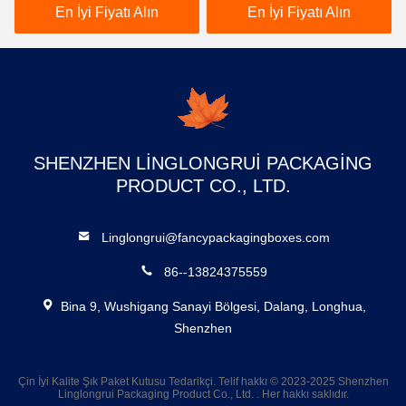
En İyi Fiyatı Alın
En İyi Fiyatı Alın
SHENZHEN LINGLONGRUI PACKAGING
PRODUCT CO., LTD.
Linglongrui@fancypackagingboxes.com
86--13824375559
Bina 9, Wushigang Sanayi Bölgesi, Dalang, Longhua,
Shenzhen
Çin İyi Kalite Şık Paket Kutusu Tedarikçi. Telif hakkı © 2023-2025 Shenzhen
Linglongrui Packaging Product Co., Ltd. . Her hakkı saklıdır.