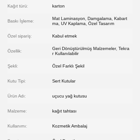
Kağıt türü:
karton
Mat Laminasyon, Damgalama, Kabart
Baskı İşleme:
ma, UV Kaplama, Özel Tasarım
Özel sipariş:
Kabul etmek
Geri Dönüştürülmüş Malzemeler, Tekra
Özellik:
r Kullanılabilir
Şekli:
Özel Farklı Şekil
Kutu Tipi:
Sert Kutular
Ürün Adı:
uçucu yağ kutusu
Malzeme:
kağıt tahtası
Kullanımı:
Kozmetik Ambalaj