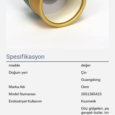
Spesifikasyon
madde
değer
Doğum yeri
Çin
Guangdong
Marka Adı
Oem
Model Numarası
2651365415
Endüstriyel Kullanım
Kozmetik
Göz gölgeleri, parfü
gevşek tozlar, tırnak 