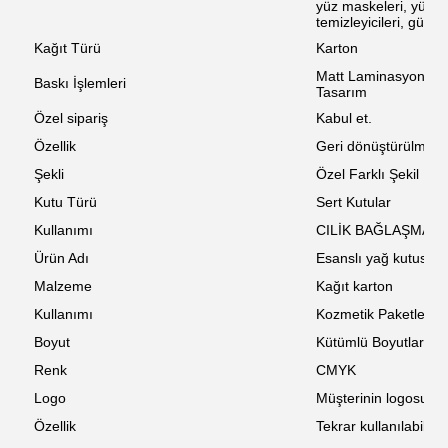
yüz maskeleri, yüz kr
temizleyicileri, güneş
Kağıt Türü
Karton
Matt Laminasyon, D
Baskı İşlemleri
Tasarım
Özel sipariş
Kabul et.
Özellik
Geri dönüştürülmüş
Şekli
Özel Farklı Şekil
Kutu Türü
Sert Kutular
Kullanımı
CILİK BAĞLAŞMASI iç
Ürün Adı
Esanslı yağ kutusu
Malzeme
Kağıt karton
Kullanımı
Kozmetik Paketleme
Boyut
Kütümlü Boyutlar
Renk
CMYK
Logo
Müşterinin logosu
Özellik
Tekrar kullanılabilir