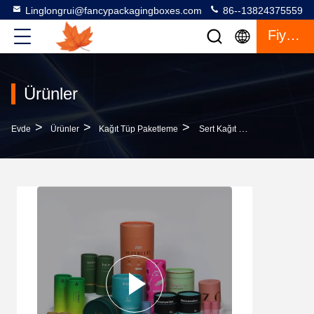
Linglongrui@fancypackagingboxes.com
86--13824375559
Fiyat Teklifi
Ürünler
>
>
>
Evde
Ürünler
Kağıt Tüp Paketleme
Sert Kağıt Tüpleri Kozmetik Paketleri Esanslı Yağ Esansı Damla Şişesi 30ml 40ml