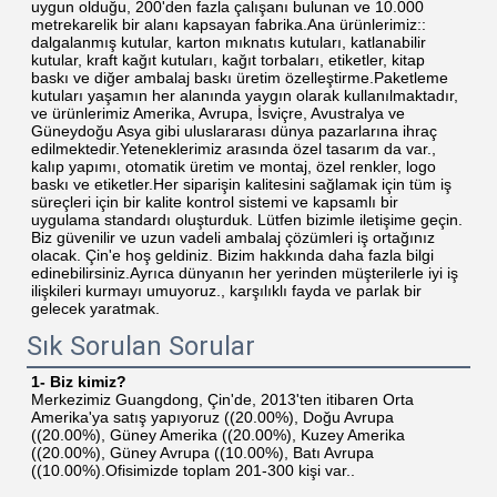
uygun olduğu, 200'den fazla çalışanı bulunan ve 10.000 
metrekarelik bir alanı kapsayan fabrika.Ana ürünlerimiz:: 
dalgalanmış kutular, karton mıknatıs kutuları, katlanabilir 
kutular, kraft kağıt kutuları, kağıt torbaları, etiketler, kitap 
baskı ve diğer ambalaj baskı üretim özelleştirme.Paketleme 
kutuları yaşamın her alanında yaygın olarak kullanılmaktadır, 
ve ürünlerimiz Amerika, Avrupa, İsviçre, Avustralya ve 
Güneydoğu Asya gibi uluslararası dünya pazarlarına ihraç 
edilmektedir.Yeteneklerimiz arasında özel tasarım da var., 
kalıp yapımı, otomatik üretim ve montaj, özel renkler, logo 
baskı ve etiketler.Her siparişin kalitesini sağlamak için tüm iş 
süreçleri için bir kalite kontrol sistemi ve kapsamlı bir 
uygulama standardı oluşturduk. Lütfen bizimle iletişime geçin. 
Biz güvenilir ve uzun vadeli ambalaj çözümleri iş ortağınız 
olacak. Çin'e hoş geldiniz. Bizim hakkında daha fazla bilgi 
edinebilirsiniz.Ayrıca dünyanın her yerinden müşterilerle iyi iş 
ilişkileri kurmayı umuyoruz., karşılıklı fayda ve parlak bir 
gelecek yaratmak.
Sık Sorulan Sorular
1- Biz kimiz?
Merkezimiz Guangdong, Çin'de, 2013'ten itibaren Orta 
Amerika'ya satış yapıyoruz ((20.00%), Doğu Avrupa 
((20.00%), Güney Amerika ((20.00%), Kuzey Amerika 
((20.00%), Güney Avrupa ((10.00%), Batı Avrupa 
((10.00%).Ofisimizde toplam 201-300 kişi var..