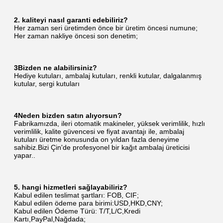
2. kaliteyi nasıl garanti edebiliriz?
Her zaman seri üretimden önce bir üretim öncesi numune;
Her zaman nakliye öncesi son denetim;
3Bizden ne alabilirsiniz?
Hediye kutuları, ambalaj kutuları, renkli kutular, dalgalanmış 
kutular, sergi kutuları
4Neden bizden satın alıyorsun?
Fabrikamızda, ileri otomatik makineler, yüksek verimlilik, hızlı 
verimlilik, kalite güvencesi ve fiyat avantajı ile, ambalaj 
kutuları üretme konusunda on yıldan fazla deneyime 
sahibiz.Bizi Çin'de profesyonel bir kağıt ambalaj üreticisi 
yapar..
5. hangi hizmetleri sağlayabiliriz?
Kabul edilen teslimat şartları: FOB, CIF;
Kabul edilen ödeme para birimi:USD,HKD,CNY;
Kabul edilen Ödeme Türü: T/T,L/C,Kredi 
Kartı,PayPal,Nağdada;