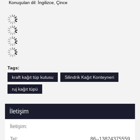
Konuşulan dil: İngilizce, Çince
Tags:
kraft kağıt tüp kutusu
Silindrik Kağıt Konteyneri
ruj kağıt tüpü
İletişim
İletişim:
Tel:
86--13824375559