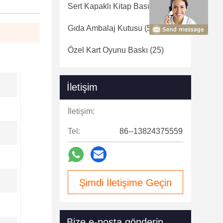
Sert Kapaklı Kitap Basımı
(31)
Gıda Ambalaj Kutusu
(59)
Özel Kart Oyunu Baskı
(25)
İletişim
İletişim:
Tel:
86--13824375559
Şimdi İletişime Geçin
Bize e-posta gönderin.