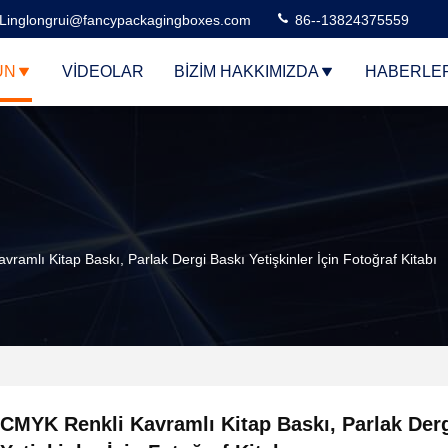
Linglongrui@fancypackagingboxes.com
86--13824375559
ÜN
VIDEOLAR
BIZIM HAKKIMIZDA
HABERLE
ramlı Kitap Baskı, Parlak Dergi Baskı Yetişkinler İçin Fotoğraf Kitabı
CMYK Renkli Kavramlı Kitap Baskı, Parlak Der