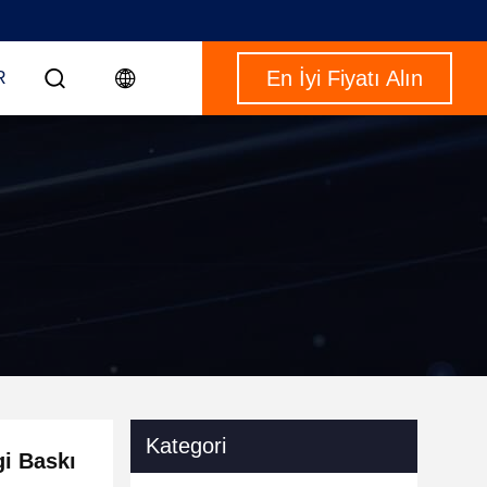
En İyi Fiyatı Alın
R
Kategori
gi Baskı