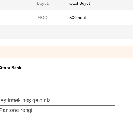
Boyut:
Özel Boyut
MOQ:
500 adet
Kitabı Baskı
leştirmek hoş geldiniz.
Pantone rengi