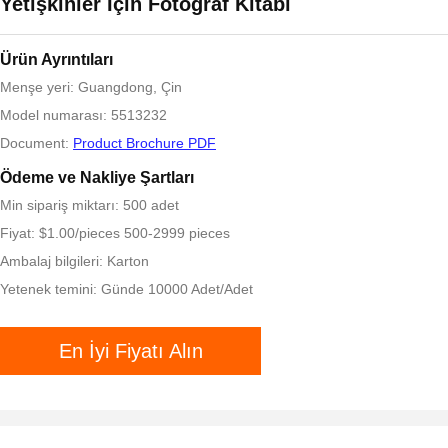
Yetişkinler İçin Fotoğraf Kitabı
Ürün Ayrıntıları
Menşe yeri: Guangdong, Çin
Model numarası: 5513232
Document:
Product Brochure PDF
Ödeme ve Nakliye Şartları
Min sipariş miktarı: 500 adet
Fiyat: $1.00/pieces 500-2999 pieces
Ambalaj bilgileri: Karton
Yetenek temini: Günde 10000 Adet/Adet
En İyi Fiyatı Alın