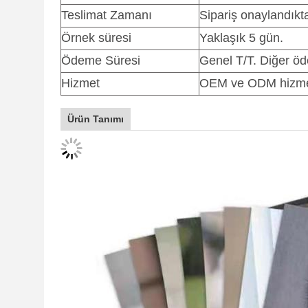
Teslimat Zamanı
Sipariş onaylandık
Örnek süresi
Yaklaşık 5 gün.
Ödeme Süresi
Genel T/T. Diğer öde
Hizmet
OEM ve ODM hizme
Ürün Tanımı