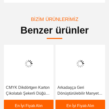
BIZIM ÜRÜNLERIMIZ
Benzer ürünler
CMYK Dikdörtgen Karton
Arkadaşça Geri
Çikolatalı Şekerli Düğün
Dönüştürülebilir Manyetik
Katlama Paket Kutusu
Flip Kapak Çiçek Kutusu
Geri Dönüştürülebilir Şık
Parlak veya Mat
En İyi Fiyatı Alın
En İyi Fiyatı Alın