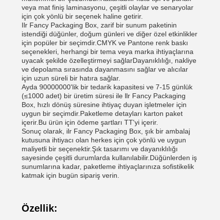
veya mat finiş laminasyonu, çeşitli olaylar ve senaryolar
için çok yönlü bir seçenek haline getirir.
Ilr Fancy Packaging Box, zarif bir sunum paketinin
istendiği düğünler, doğum günleri ve diğer özel etkinlikler
için popüler bir seçimdir.CMYK ve Pantone renk baskı
seçenekleri, herhangi bir tema veya marka ihtiyaçlarına
uyacak şekilde özelleştirmeyi sağlarDayanıklılığı, nakliye
ve depolama sırasında dayanmasını sağlar ve alıcılar
için uzun süreli bir hatıra sağlar.
Ayda 90000000'lik bir tedarik kapasitesi ve 7-15 günlük
(≤1000 adet) bir üretim süresi ile llr Fancy Packaging
Box, hızlı dönüş süresine ihtiyaç duyan işletmeler için
uygun bir seçimdir.Paketleme detayları karton paket
içerir.Bu ürün için ödeme şartları TT'yi içerir.
Sonuç olarak, ilr Fancy Packaging Box, şık bir ambalaj
kutusuna ihtiyacı olan herkes için çok yönlü ve uygun
maliyetli bir seçenektir.Şık tasarımı ve dayanıklılığı
sayesinde çeşitli durumlarda kullanılabilir.Düğünlerden iş
sunumlarına kadar, paketleme ihtiyaçlarınıza sofistikelik
katmak için bugün sipariş verin.
Özellik: