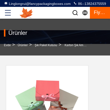
Linglongrui@fancypackagingboxes.com
86--13824375559
Fiyat Teklifi
Ürünler
>
>
>
Evde
Ürünler
Şık Paket Kutusu
Karton Şık Ambalaj Kutusu Parlak / Mat Laminasyon Dikdörtgen Katlama Kutusu