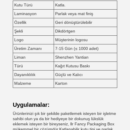
Kutu Türü
Katla.
Laminasyon
Parlak veya mat finiş
Özellik
Geri dönüştürülebilir
Şekli
Dikdörtgen
Logo
Müşterinin logosu
Üretim Zamanı
7-15 Gün (≤ 1000 adet)
Liman
Shenzhen Yantian
Türü
Kağıt Kutusu Baskı
Dayanıklılık
Güçlü ve Kalıcı
Malzeme
Karton
Uygulamalar:
Ürünlerinizi şık bir şekilde paketlemek isteyen bir işletme
sahibi olun ya da bir hediyeye bir dokunuş lükslük
eklemek isteyen bir bireyseniz, llr Fancy Packaging Box
mükemmel bir çözümdür.Katlanabilir kutu tipi ve parlak