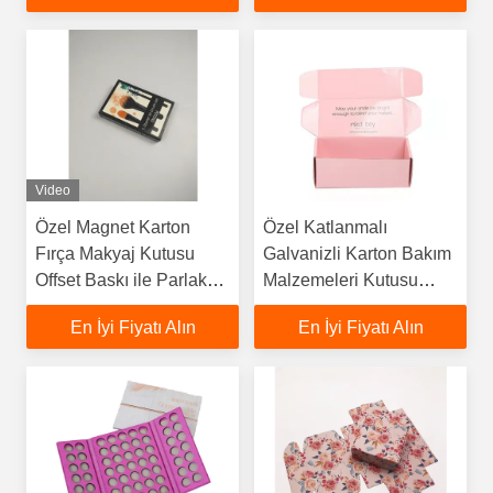
Video
Özel Magnet Karton
Özel Katlanmalı
Fırça Makyaj Kutusu
Galvanizli Karton Bakım
Offset Baskı ile Parlak
Malzemeleri Kutusu
Finish
Pembe Güzellik Sarma
En İyi Fiyatı Alın
En İyi Fiyatı Alın
Kutusu Nakliye Kutusu