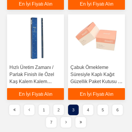
En İyi Fiyatı Alın
En İyi Fiyatı Alın
Hızlı Üretim Zamanı /
Çabuk Örnekleme
Parlak Finish ile Özel
Süresiyle Kaplı Kağıt
Kaş Kalem Kalem
Güzellik Paket Kutusu 4-
Karton Kozmetik
5 Gün
En İyi Fiyatı Alın
En İyi Fiyatı Alın
Ambalaj Kutusu
1
2
3
4
5
6
7