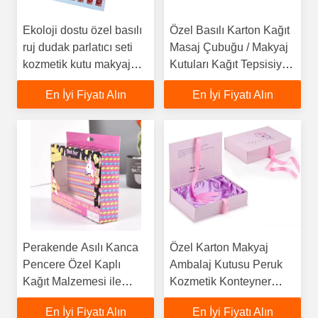
Ekoloji dostu özel basılı
Özel Basılı Karton Kağıt
ruj dudak parlatıcı seti
Masaj Çubuğu / Makyaj
kozmetik kutu makyaj
Kutuları Kağıt Tepsisiyle
hediye kutusu parlak
Paketleme
En İyi Fiyatı Alın
En İyi Fiyatı Alın
laminatörlü
Perakende Asılı Kanca
Özel Karton Makyaj
Pencere Özel Kaplı
Ambalaj Kutusu Peruk
Kağıt Malzemesi ile
Kozmetik Konteyner
Katlanabilir Kağıt Kutusu
Köpük İçeriğiyle Ambalaj
En İyi Fiyatı Alın
En İyi Fiyatı Alın
Kutusu