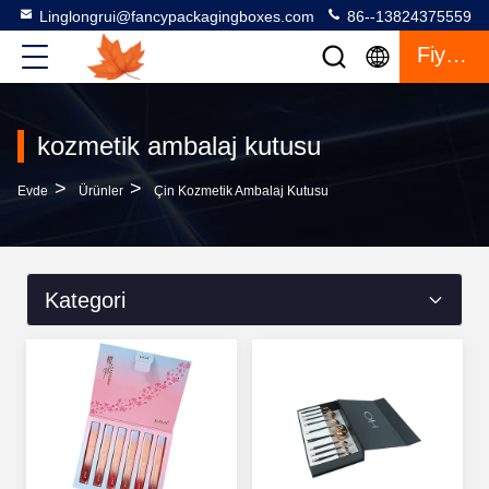
Linglongrui@fancypackagingboxes.com
86--13824375559
Fiyat Teklifi
kozmetik ambalaj kutusu
>
>
Evde
Ürünler
Çin Kozmetik Ambalaj Kutusu
Kategori