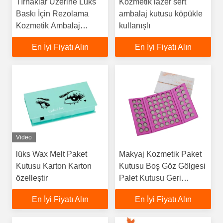
Tırnaklar Üzerine Lüks
Kozmetik lazer sert
Baskı İçin Rezolama
ambalaj kutusu köpükle
Kozmetik Ambalaj
kullanışlı
Kutusu
En İyi Fiyatı Alın
En İyi Fiyatı Alın
Video
lüks Wax Melt Paket
Makyaj Kozmetik Paket
Kutusu Karton Karton
Kutusu Boş Göz Gölgesi
özelleştir
Palet Kutusu Geri
Dönüştürülebilir
En İyi Fiyatı Alın
En İyi Fiyatı Alın