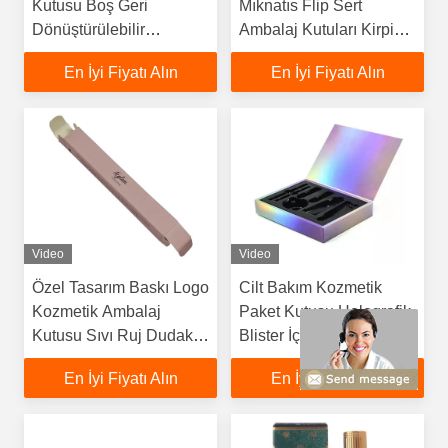
Kutusu Boş Geri
Mıknatıs Flip Sert
Dönüştürülebilir
Ambalaj Kutuları Kirpik
Malzemeler
Kozmetik Kutuları Şeritli
En İyi Fiyatı Alın
En İyi Fiyatı Alın
Video
Video
Özel Tasarım Baskı Logo
Cilt Bakım Kozmetik
Kozmetik Ambalaj
Paket Kutusu Holografik
Kutusu Sıvı Ruj Dudak
Blister İç Tabak
Parlaklığı
En İyi Fiyatı Alın
En İyi Fiyatı Alın