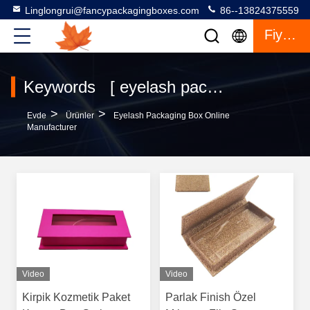
Linglongrui@fancypackagingboxes.com
86--13824375559
Fiyat Teklifi
Keywords [ eyelash packaging box ] Match 28 Ürünler
>
>
Evde
Ürünler
Eyelash Packaging Box Online
Manufacturer
Video
Video
Kirpik Kozmetik Paket
Parlak Finish Özel