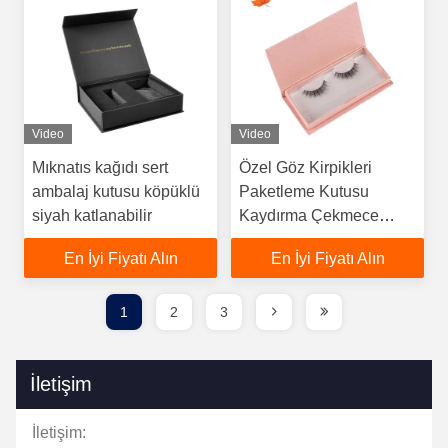
Video
Video
Mıknatıs kağıdı sert
Özel Göz Kirpikleri
ambalaj kutusu köpüklü
Paketleme Kutusu
siyah katlanabilir
Kaydırma Çekmece
Holografik Kağıt Kirpik
En İyi Fiyatı Alın
En İyi Fiyatı Alın
Paketleme Kutusu
1
2
3
İletişim
İletişim: