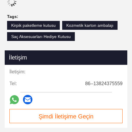
Tags:
Kirpik paketleme kutusu
Kozmetik karton ambalajı
Saç Aksesuarları Hediye Kutusu
İletişim
İletişim:
Tel:
86--13824375559
Şimdi İletişime Geçin