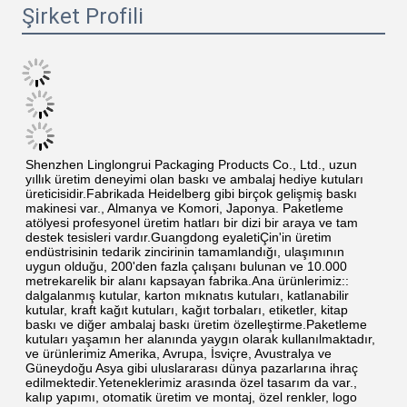
Şirket Profili
Shenzhen Linglongrui Packaging Products Co., Ltd., uzun 
yıllık üretim deneyimi olan baskı ve ambalaj hediye kutuları 
üreticisidir.Fabrikada Heidelberg gibi birçok gelişmiş baskı 
makinesi var., Almanya ve Komori, Japonya. Paketleme 
atölyesi profesyonel üretim hatları bir dizi bir araya ve tam 
destek tesisleri vardır.Guangdong eyaletiÇin'in üretim 
endüstrisinin tedarik zincirinin tamamlandığı, ulaşımının 
uygun olduğu, 200'den fazla çalışanı bulunan ve 10.000 
metrekarelik bir alanı kapsayan fabrika.Ana ürünlerimiz:: 
dalgalanmış kutular, karton mıknatıs kutuları, katlanabilir 
kutular, kraft kağıt kutuları, kağıt torbaları, etiketler, kitap 
baskı ve diğer ambalaj baskı üretim özelleştirme.Paketleme 
kutuları yaşamın her alanında yaygın olarak kullanılmaktadır, 
ve ürünlerimiz Amerika, Avrupa, İsviçre, Avustralya ve 
Güneydoğu Asya gibi uluslararası dünya pazarlarına ihraç 
edilmektedir.Yeteneklerimiz arasında özel tasarım da var., 
kalıp yapımı, otomatik üretim ve montaj, özel renkler, logo 