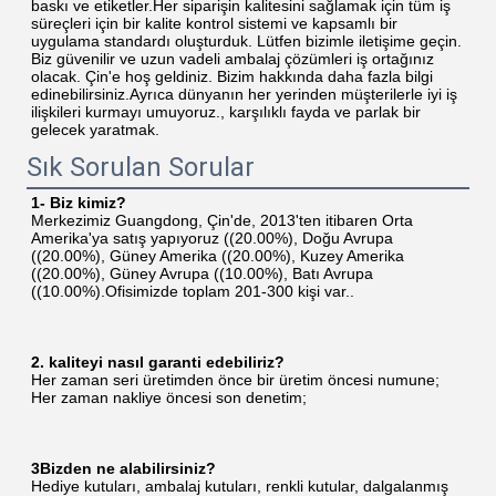
baskı ve etiketler.Her siparişin kalitesini sağlamak için tüm iş 
süreçleri için bir kalite kontrol sistemi ve kapsamlı bir 
uygulama standardı oluşturduk. Lütfen bizimle iletişime geçin. 
Biz güvenilir ve uzun vadeli ambalaj çözümleri iş ortağınız 
olacak. Çin'e hoş geldiniz. Bizim hakkında daha fazla bilgi 
edinebilirsiniz.Ayrıca dünyanın her yerinden müşterilerle iyi iş 
ilişkileri kurmayı umuyoruz., karşılıklı fayda ve parlak bir 
gelecek yaratmak.
Sık Sorulan Sorular
1- Biz kimiz?
Merkezimiz Guangdong, Çin'de, 2013'ten itibaren Orta 
Amerika'ya satış yapıyoruz ((20.00%), Doğu Avrupa 
((20.00%), Güney Amerika ((20.00%), Kuzey Amerika 
((20.00%), Güney Avrupa ((10.00%), Batı Avrupa 
((10.00%).Ofisimizde toplam 201-300 kişi var..
2. kaliteyi nasıl garanti edebiliriz?
Her zaman seri üretimden önce bir üretim öncesi numune;
Her zaman nakliye öncesi son denetim;
3Bizden ne alabilirsiniz?
Hediye kutuları, ambalaj kutuları, renkli kutular, dalgalanmış 