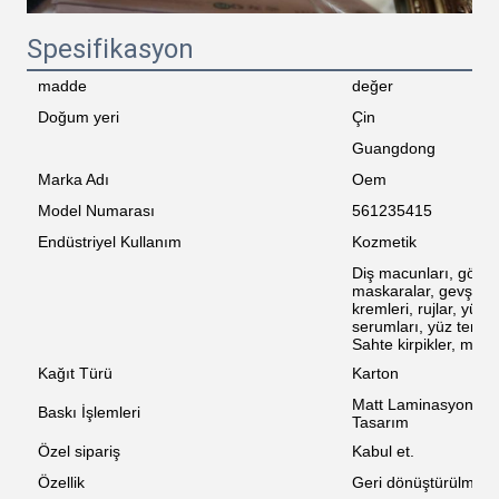
Spesifikasyon
madde
değer
Doğum yeri
Çin
Guangdong
Marka Adı
Oem
Model Numarası
561235415
Endüstriyel Kullanım
Kozmetik
Diş macunları, göz gö
maskaralar, gevşek to
kremleri, rujlar, yüz 
serumları, yüz temizl
Sahte kirpikler, maky
Kağıt Türü
Karton
Matt Laminasyon, D
Baskı İşlemleri
Tasarım
Özel sipariş
Kabul et.
Özellik
Geri dönüştürülmüş