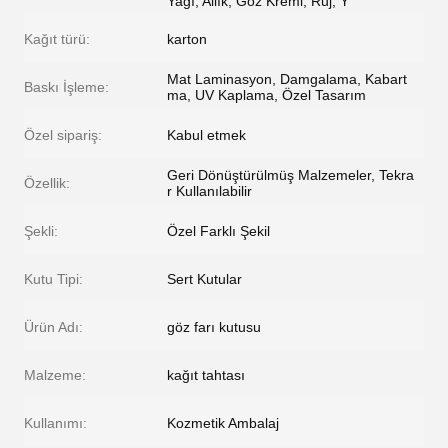
Yağı, Allık, Göz Kremi, Ruj, Y
Kağıt türü:
karton
Mat Laminasyon, Damgalama, Kabart
Baskı İşleme:
ma, UV Kaplama, Özel Tasarım
Özel sipariş:
Kabul etmek
Geri Dönüştürülmüş Malzemeler, Tekra
Özellik:
r Kullanılabilir
Şekli:
Özel Farklı Şekil
Kutu Tipi:
Sert Kutular
Ürün Adı:
göz farı kutusu
Malzeme:
kağıt tahtası
Kullanımı:
Kozmetik Ambalaj