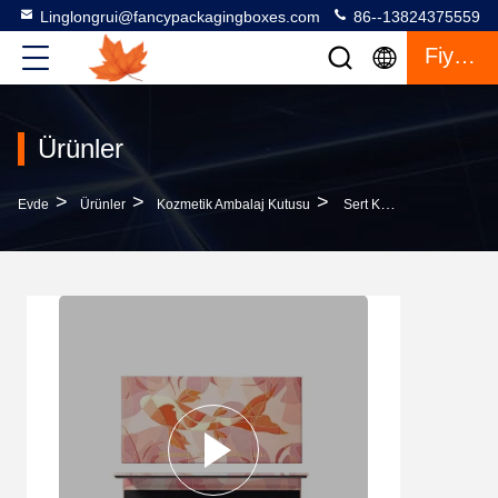
Linglongrui@fancypackagingboxes.com
86--13824375559
Fiyat Teklifi
Ürünler
>
>
>
Evde
Ürünler
Kozmetik Ambalaj Kutusu
Sert Kozmetik Ambalaj Kutusu 12 14 Renkli Göz Gölgesi Kutusu Damgalama