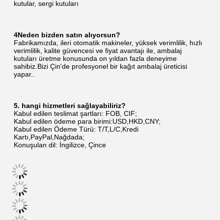
kutular, sergi kutuları
4Neden bizden satın alıyorsun?
Fabrikamızda, ileri otomatik makineler, yüksek verimlilik, hızlı 
verimlilik, kalite güvencesi ve fiyat avantajı ile, ambalaj 
kutuları üretme konusunda on yıldan fazla deneyime 
sahibiz.Bizi Çin'de profesyonel bir kağıt ambalaj üreticisi 
yapar..
5. hangi hizmetleri sağlayabiliriz?
Kabul edilen teslimat şartları: FOB, CIF;
Kabul edilen ödeme para birimi:USD,HKD,CNY;
Kabul edilen Ödeme Türü: T/T,L/C,Kredi 
Kartı,PayPal,Nağdada;
Konuşulan dil: İngilizce, Çince