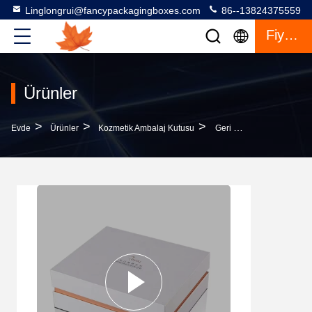
Linglongrui@fancypackagingboxes.com
86--13824375559
Fiyat Teklifi
Ürünler
>
>
>
Evde
Ürünler
Kozmetik Ambalaj Kutusu
Geri Dönüştürülmüş Malzemeler Peruk Kutu Ambalaj Parlak Üst Ve Alt Tür