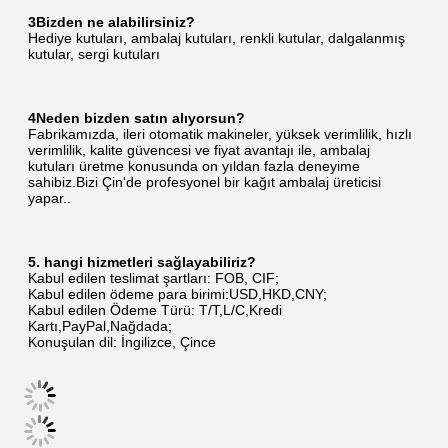
3Bizden ne alabilirsiniz?
Hediye kutuları, ambalaj kutuları, renkli kutular, dalgalanmış 
kutular, sergi kutuları
4Neden bizden satın alıyorsun?
Fabrikamızda, ileri otomatik makineler, yüksek verimlilik, hızlı 
verimlilik, kalite güvencesi ve fiyat avantajı ile, ambalaj 
kutuları üretme konusunda on yıldan fazla deneyime 
sahibiz.Bizi Çin'de profesyonel bir kağıt ambalaj üreticisi 
yapar..
5. hangi hizmetleri sağlayabiliriz?
Kabul edilen teslimat şartları: FOB, CIF;
Kabul edilen ödeme para birimi:USD,HKD,CNY;
Kabul edilen Ödeme Türü: T/T,L/C,Kredi 
Kartı,PayPal,Nağdada;
Konuşulan dil: İngilizce, Çince