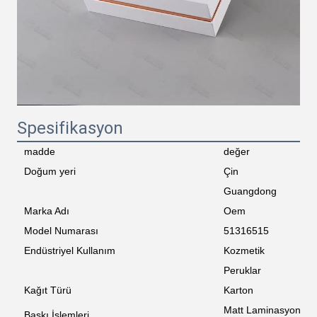
Spesifikasyon
madde
değer
Doğum yeri
Çin
Guangdong
Marka Adı
Oem
Model Numarası
51316515
Endüstriyel Kullanım
Kozmetik
Peruklar
Kağıt Türü
Karton
Matt Laminasyon, D
Baskı İşlemleri