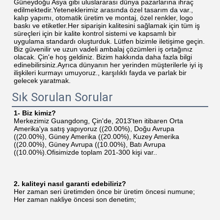
Güneydoğu Asya gibi uluslararası dünya pazarlarına ihraç 
edilmektedir.Yeteneklerimiz arasında özel tasarım da var., 
kalıp yapımı, otomatik üretim ve montaj, özel renkler, logo 
baskı ve etiketler.Her siparişin kalitesini sağlamak için tüm iş 
süreçleri için bir kalite kontrol sistemi ve kapsamlı bir 
uygulama standardı oluşturduk. Lütfen bizimle iletişime geçin. 
Biz güvenilir ve uzun vadeli ambalaj çözümleri iş ortağınız 
olacak. Çin'e hoş geldiniz. Bizim hakkında daha fazla bilgi 
edinebilirsiniz.Ayrıca dünyanın her yerinden müşterilerle iyi iş 
ilişkileri kurmayı umuyoruz., karşılıklı fayda ve parlak bir 
gelecek yaratmak.
Sık Sorulan Sorular
1- Biz kimiz?
Merkezimiz Guangdong, Çin'de, 2013'ten itibaren Orta 
Amerika'ya satış yapıyoruz ((20.00%), Doğu Avrupa 
((20.00%), Güney Amerika ((20.00%), Kuzey Amerika 
((20.00%), Güney Avrupa ((10.00%), Batı Avrupa 
((10.00%).Ofisimizde toplam 201-300 kişi var..
2. kaliteyi nasıl garanti edebiliriz?
Her zaman seri üretimden önce bir üretim öncesi numune;
Her zaman nakliye öncesi son denetim;