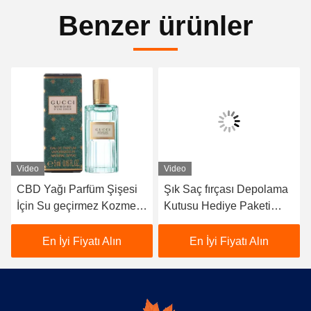
Benzer ürünler
Video
Video
CBD Yağı Parfüm Şişesi
Şık Saç fırçası Depolama
İçin Su geçirmez Kozmetik
Kutusu Hediye Paketi
Paket Kutusu
Özel Renk
En İyi Fiyatı Alın
En İyi Fiyatı Alın