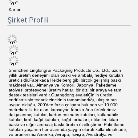
Karton
Şirket Profili
Shenzhen Linglongrui Packaging Products Co., Ltd., uzun 
yıllık üretim deneyimi olan baskı ve ambalaj hediye kutuları 
üreticisidir.Fabrikada Heidelberg gibi birçok gelişmiş baskı 
makinesi var., Almanya ve Komori, Japonya. Paketleme 
atölyesi profesyonel üretim hatları bir dizi bir araya ve tam 
destek tesisleri vardır.Guangdong eyaletiÇin'in üretim 
endüstrisinin tedarik zincirinin tamamlandığı, ulaşımının 
uygun olduğu, 200'den fazla çalışanı bulunan ve 10.000 
metrekarelik bir alanı kapsayan fabrika.Ana ürünlerimiz:: 
dalgalanmış kutular, karton mıknatıs kutuları, katlanabilir 
kutular, kraft kağıt kutuları, kağıt torbaları, etiketler, kitap 
baskı ve diğer ambalaj baskı üretim özelleştirme.Paketleme 
kutuları yaşamın her alanında yaygın olarak kullanılmaktadır, 
ve ürünlerimiz Amerika, Avrupa, İsviçre, Avustralya ve 