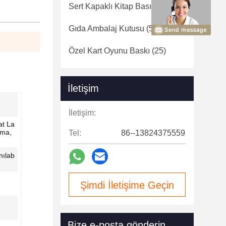
Sert Kapaklı Kitap Basımı
(31)
Gıda Ambalaj Kutusu
(59)
Özel Kart Oyunu Baskı
(25)
İletişim
İletişim:
at La
ama,
Tel:
86--13824375559
nılab
Şimdi İletişime Geçin
Bize e-posta gönderin.