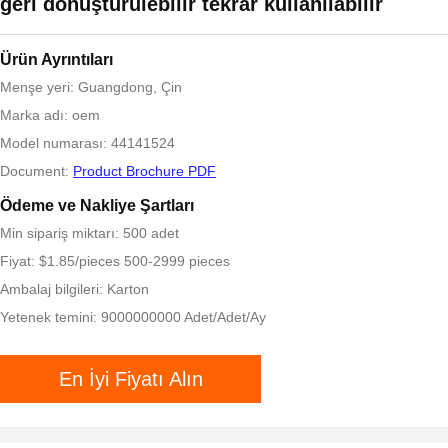
geri dönüştürülebilir tekrar kullanılabilir
Ürün Ayrıntıları
Menşe yeri: Guangdong, Çin
Marka adı: oem
Model numarası: 44141524
Document:
Product Brochure PDF
Ödeme ve Nakliye Şartları
Min sipariş miktarı: 500 adet
Fiyat: $1.85/pieces 500-2999 pieces
Ambalaj bilgileri: Karton
Yetenek temini: 9000000000 Adet/Adet/Ay
En İyi Fiyatı Alın