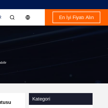
En İyi Fiyatı Alın
R
bilir
Kategori
utusu