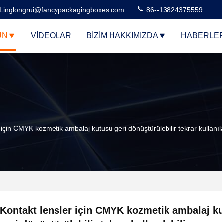
Linglongrui@fancypackagingboxes.com
86--13824375559
ÜN
VIDEOLAR
BIZIM HAKKIMIZDA
HABERLE
 için CMYK kozmetik ambalaj kutusu geri dönüştürülebilir tekrar kullanıla
Kontakt lensler için CMYK kozmetik ambalaj k