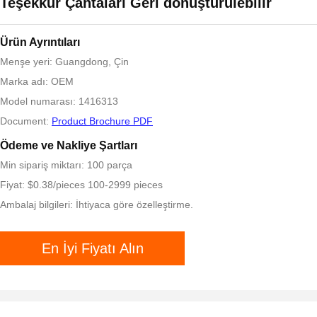
Teşekkür Çantaları Geri dönüştürülebilir
Ürün Ayrıntıları
Menşe yeri: Guangdong, Çin
Marka adı: OEM
Model numarası: 1416313
Document:
Product Brochure PDF
Ödeme ve Nakliye Şartları
Min sipariş miktarı: 100 parça
Fiyat: $0.38/pieces 100-2999 pieces
Ambalaj bilgileri: İhtiyaca göre özelleştirme.
En İyi Fiyatı Alın