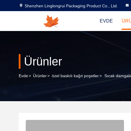
Shenzhen Linglongrui Packaging Product Co., Ltd.
EVDE
ÜR
Ürünler
Evde
>
Ürünler
>
özel baskılı kağıt poşetler
>
Sıcak damgalam