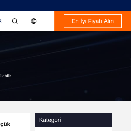
En İyi Fiyatı Alın
R
ebilir
Kategori
üçük