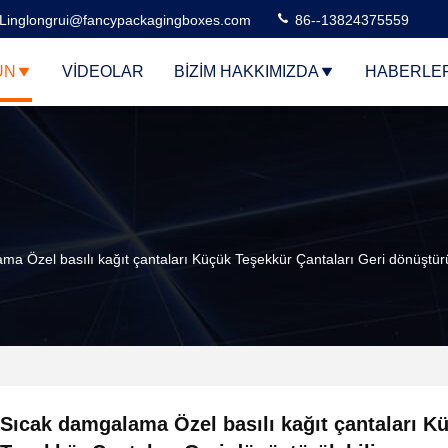
Linglongrui@fancypackagingboxes.com
86--13824375559
ÜN
VIDEOLAR
BIZIM HAKKIMIZDA
HABERLE
a Özel basılı kağıt çantaları Küçük Teşekkür Çantaları Geri dönüştürül
Sıcak damgalama Özel basılı kağıt çantaları K