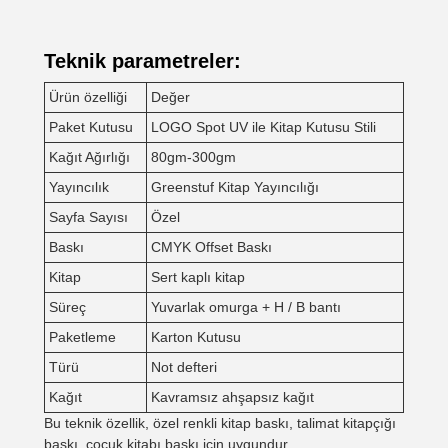
Teknik parametreler:
Ürün özelliği
Değer
Paket Kutusu
LOGO Spot UV ile Kitap Kutusu Stili
Kağıt Ağırlığı
80gm-300gm
Yayıncılık
Greenstuf Kitap Yayıncılığı
Sayfa Sayısı
Özel
Baskı
CMYK Offset Baskı
Kitap
Sert kaplı kitap
Süreç
Yuvarlak omurga + H / B bantı
Paketleme
Karton Kutusu
Türü
Not defteri
Kağıt
Kavramsız ahşapsız kağıt
Bu teknik özellik, özel renkli kitap baskı, talimat kitapçığı
baskı, çocuk kitabı baskı için uygundur.