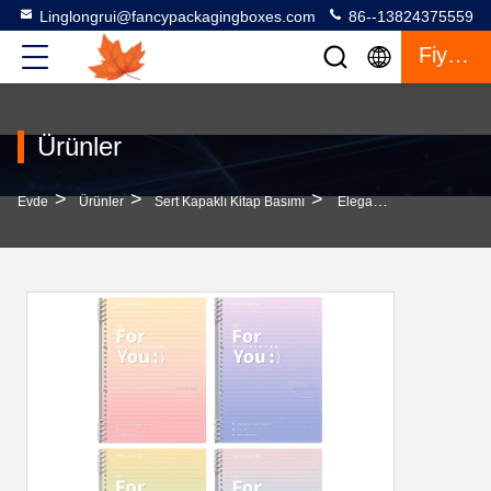
Linglongrui@fancypackagingboxes.com
86--13824375559
Fiyat Teklifi
Ürünler
>
>
>
Evde
Ürünler
Sert Kapaklı Kitap Basımı
Elegant Not Defteri Özel Sayfa Sayısı Ile Sabit Kapaklı Kitap Baskı