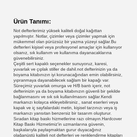
Ürün Tanımı:
Not defterlerimiz yüksek kaliteli doğal kağıttan
yapılmıştır. Notlar, çizimler veya çizimler yapmak için
mükemmel olan pürüzsüz bir yazma yüzeyi sağlar.Bu
defterleri kişisel veya profesyonel amaçlar için kullanıyor
olsanız, sık kullanım ve kullanıma dayanacaklarına
güvenebilirsiniz.
Çeşitli sert kapaklı seçenekler sunuyoruz, karesi,
yuvarlak ve çıplak stiller de dahil.not defterinizin ya da
boyama kitabınızın iyi korunacağından emin olabilirsiniz,
yıpranmaya dayanabilecek sağlam bir kapağı var.
Süreçimiz yuvarlak omurga ve H/B bantı içerir, not
defterinizin ya da boyama kitabınızın güvenli bir şekilde
bağlanmasını ve sık sık kullanılmasını sağlar.Kendi
markanızı kolayca ekleyebilirsiniz., sanat eserleri veya
kapak ve iç sayfalardaki metin, kişisel tarzınızı veya iş
markanızı yansıtan benzersiz bir tasarım oluşturur.
Sıradan kitap baskı hizmetlerine razı olmayın.Hardcover
Kitap Baskı Hizmetimiz'in uzmanlarına güvenin,
başkalarıyla paylaşmaktan gurur duyacağınız
olağanüstü kaliteli not defterleri ve renklendirme kitapları