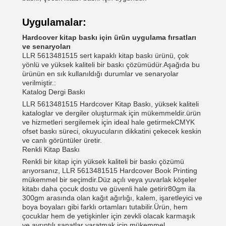
Uygulamalar:
Hardcover kitap baskı için ürün uygulama fırsatları
ve senaryoları
LLR 5613481515 sert kapaklı kitap baskı ürünü, çok
yönlü ve yüksek kaliteli bir baskı çözümüdür.Aşağıda bu
ürünün en sık kullanıldığı durumlar ve senaryolar
verilmiştir.:
Katalog Dergi Baskı
LLR 5613481515 Hardcover Kitap Baskı, yüksek kaliteli
kataloglar ve dergiler oluşturmak için mükemmeldir.ürün
ve hizmetleri sergilemek için ideal hale getirmekCMYK
ofset baskı süreci, okuyucuların dikkatini çekecek keskin
ve canlı görüntüler üretir.
Renkli Kitap Baskı
Renkli bir kitap için yüksek kaliteli bir baskı çözümü
arıyorsanız, LLR 5613481515 Hardcover Book Printing
mükemmel bir seçimdir.Düz açılı veya yuvarlak köşeler
kitabı daha çocuk dostu ve güvenli hale getirir80gm ila
300gm arasında olan kağıt ağırlığı, kalem, işaretleyici ve
boya boyaları gibi farklı ortamları tutabilir.Ürün, hem
çocuklar hem de yetişkinler için zevkli olacak karmaşık
ve ayrıntılı sanatlar yaratmak için mükemmel.