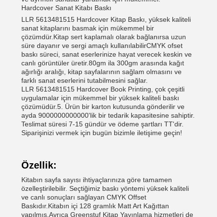
Hardcover Sanat Kitabı Baskı
LLR 5613481515 Hardcover Kitap Baskı, yüksek kaliteli
sanat kitaplarını basmak için mükemmel bir
çözümdür.Kitap sert kaplamalı olarak bağlanırsa uzun
süre dayanır ve sergi amaçlı kullanılabilirCMYK ofset
baskı süreci, sanat eserlerinize hayat verecek keskin ve
canlı görüntüler üretir.80gm ila 300gm arasında kağıt
ağırlığı aralığı, kitap sayfalarının sağlam olmasını ve
farklı sanat eserlerini tutabilmesini sağlar.
LLR 5613481515 Hardcover Book Printing, çok çeşitli
uygulamalar için mükemmel bir yüksek kaliteli baskı
çözümüdür.5. Ürün bir karton kutusunda gönderilir ve
ayda 9000000000000'lik bir tedarik kapasitesine sahiptir.
Teslimat süresi 7-15 gündür ve ödeme şartları TT'dir.
Siparişinizi vermek için bugün bizimle iletişime geçin!
Özellik:
Kitabın sayfa sayısı ihtiyaçlarınıza göre tamamen
özelleştirilebilir. Seçtiğimiz baskı yöntemi yüksek kaliteli
ve canlı sonuçları sağlayan CMYK Offset
Baskıdır.Kitabın içi 128 gramlık Matt Art Kağıttan
yapılmış.Ayrıca Greenstuf Kitap Yayınlama hizmetleri de