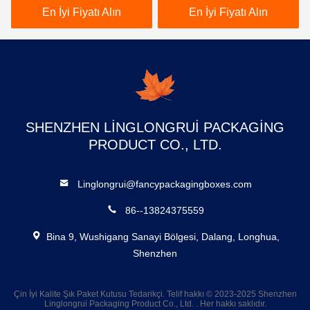
Eğitimsel Öğrenme Kitabı
Eğitim kitabı ODM
En İyi Fiyatı Alın
En İyi Fiyatı Alın
SHENZHEN LINGLONGRUI PACKAGING
PRODUCT CO., LTD.
Linglongrui@fancypackagingboxes.com
86--13824375559
Bina 9, Wushigang Sanayi Bölgesi, Dalang, Longhua,
Shenzhen
Çin İyi Kalite Şık Paket Kutusu Tedarikçi. Telif hakkı © 2023-2025 Shenzhen
Linglongrui Packaging Product Co., Ltd. . Her hakkı saklıdır.