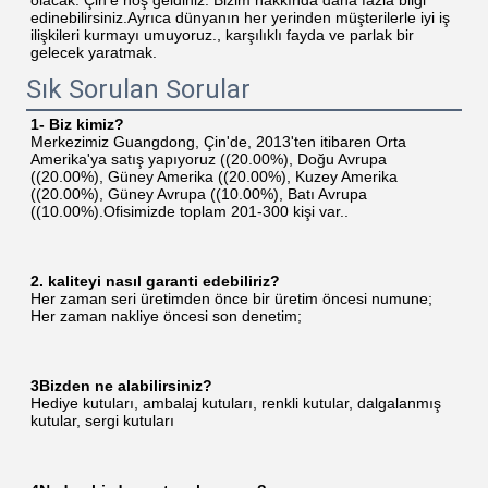
olacak. Çin'e hoş geldiniz. Bizim hakkında daha fazla bilgi 
edinebilirsiniz.Ayrıca dünyanın her yerinden müşterilerle iyi iş 
ilişkileri kurmayı umuyoruz., karşılıklı fayda ve parlak bir 
gelecek yaratmak.
Sık Sorulan Sorular
1- Biz kimiz?
Merkezimiz Guangdong, Çin'de, 2013'ten itibaren Orta 
Amerika'ya satış yapıyoruz ((20.00%), Doğu Avrupa 
((20.00%), Güney Amerika ((20.00%), Kuzey Amerika 
((20.00%), Güney Avrupa ((10.00%), Batı Avrupa 
((10.00%).Ofisimizde toplam 201-300 kişi var..
2. kaliteyi nasıl garanti edebiliriz?
Her zaman seri üretimden önce bir üretim öncesi numune;
Her zaman nakliye öncesi son denetim;
3Bizden ne alabilirsiniz?
Hediye kutuları, ambalaj kutuları, renkli kutular, dalgalanmış 
kutular, sergi kutuları