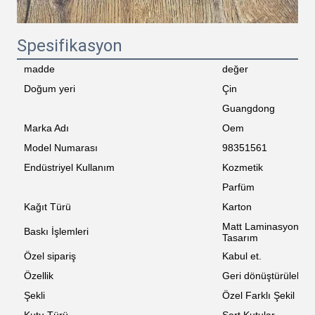
Spesifikasyon
madde
değer
Doğum yeri
Çin
Guangdong
Marka Adı
Oem
Model Numarası
98351561
Endüstriyel Kullanım
Kozmetik
Parfüm
Kağıt Türü
Karton
Matt Laminasyon, D
Baskı İşlemleri
Tasarım
Özel sipariş
Kabul et.
Özellik
Geri dönüştürülebilir
Şekli
Özel Farklı Şekil