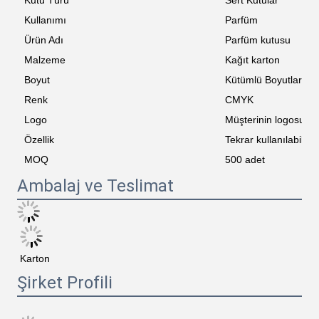
Kutu Türü
Sert Kutular
Kullanımı
Parfüm
Ürün Adı
Parfüm kutusu
Malzeme
Kağıt karton
Boyut
Kütümlü Boyutlar
Renk
CMYK
Logo
Müşterinin logosu
Özellik
Tekrar kullanılabilir
MOQ
500 adet
Ambalaj ve Teslimat
Karton
Şirket Profili