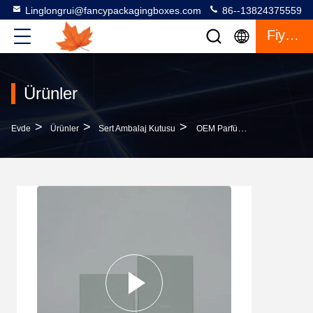
Linglongrui@fancypackagingboxes.com
86--13824375559
Fiyat Teklifi
Ürünler
>
>
>
Evde
Ürünler
Sert Ambalaj Kutusu
OEM Parfüm Sert Paketleme Kutusu Katlanabilir Karton Malzeme