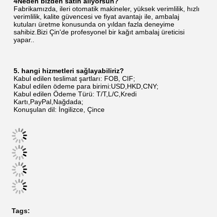
4Neden bizden satın alıyorsun?
Fabrikamızda, ileri otomatik makineler, yüksek verimlilik, hızlı 
verimlilik, kalite güvencesi ve fiyat avantajı ile, ambalaj 
kutuları üretme konusunda on yıldan fazla deneyime 
sahibiz.Bizi Çin'de profesyonel bir kağıt ambalaj üreticisi 
yapar..
5. hangi hizmetleri sağlayabiliriz?
Kabul edilen teslimat şartları: FOB, CIF;
Kabul edilen ödeme para birimi:USD,HKD,CNY;
Kabul edilen Ödeme Türü: T/T,L/C,Kredi 
Kartı,PayPal,Nağdada;
Konuşulan dil: İngilizce, Çince
Tags: