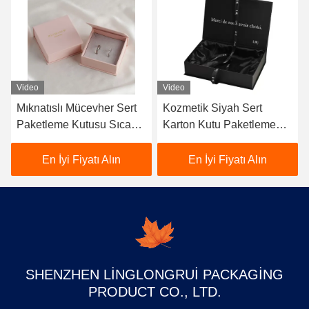
Video
Video
Mıknatıslı Mücevher Sert
Kozmetik Siyah Sert
Paketleme Kutusu Sıcak
Karton Kutu Paketleme
Damgalanma Logo ile
Katlanabilir Multiscene
Lüks
En İyi Fiyatı Alın
En İyi Fiyatı Alın
SHENZHEN LINGLONGRUI PACKAGING
PRODUCT CO., LTD.