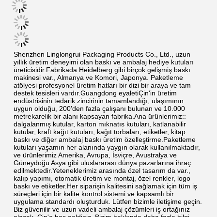
Shenzhen Linglongrui Packaging Products Co., Ltd., uzun 
yıllık üretim deneyimi olan baskı ve ambalaj hediye kutuları 
üreticisidir.Fabrikada Heidelberg gibi birçok gelişmiş baskı 
makinesi var., Almanya ve Komori, Japonya. Paketleme 
atölyesi profesyonel üretim hatları bir dizi bir araya ve tam 
destek tesisleri vardır.Guangdong eyaletiÇin'in üretim 
endüstrisinin tedarik zincirinin tamamlandığı, ulaşımının 
uygun olduğu, 200'den fazla çalışanı bulunan ve 10.000 
metrekarelik bir alanı kapsayan fabrika.Ana ürünlerimiz:: 
dalgalanmış kutular, karton mıknatıs kutuları, katlanabilir 
kutular, kraft kağıt kutuları, kağıt torbaları, etiketler, kitap 
baskı ve diğer ambalaj baskı üretim özelleştirme.Paketleme 
kutuları yaşamın her alanında yaygın olarak kullanılmaktadır, 
ve ürünlerimiz Amerika, Avrupa, İsviçre, Avustralya ve 
Güneydoğu Asya gibi uluslararası dünya pazarlarına ihraç 
edilmektedir.Yeteneklerimiz arasında özel tasarım da var., 
kalıp yapımı, otomatik üretim ve montaj, özel renkler, logo 
baskı ve etiketler.Her siparişin kalitesini sağlamak için tüm iş 
süreçleri için bir kalite kontrol sistemi ve kapsamlı bir 
uygulama standardı oluşturduk. Lütfen bizimle iletişime geçin. 
Biz güvenilir ve uzun vadeli ambalaj çözümleri iş ortağınız 