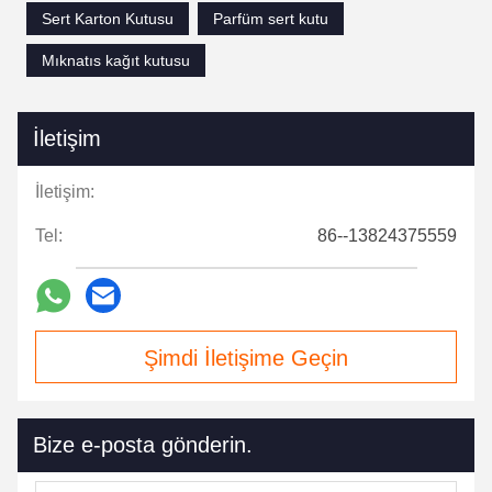
Sert Karton Kutusu
Parfüm sert kutu
Mıknatıs kağıt kutusu
İletişim
İletişim:
Tel:
86--13824375559
Şimdi İletişime Geçin
Bize e-posta gönderin.