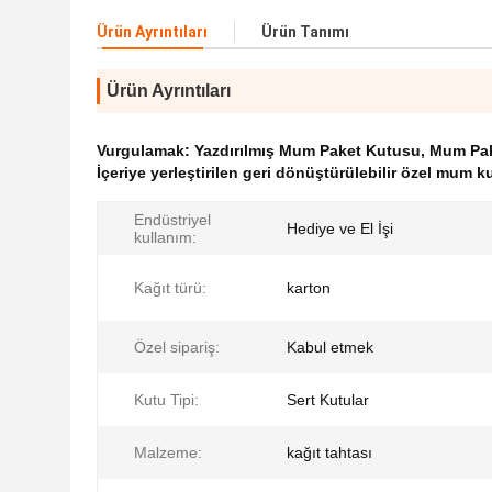
Ürün Ayrıntıları
Ürün Tanımı
Ürün Ayrıntıları
Vurgulamak:
Yazdırılmış Mum Paket Kutusu
,
Mum Pak
İçeriye yerleştirilen geri dönüştürülebilir özel mum ku
Endüstriyel
Hediye ve El İşi
kullanım:
Kağıt türü:
karton
Özel sipariş:
Kabul etmek
Kutu Tipi:
Sert Kutular
Malzeme:
kağıt tahtası