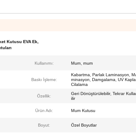
et Kutusu EVA Ek
,
tuları
Kullanımı:
Mum, mum
Kabartma, Parlak Laminasyon, M
Baskı İşleme:
minasyon, Damgalama, UV Kapl
Cilalama
Geri Dönüştürülebilir, Tekrar Kulla
Özellik:
ilir
Ürün Adı:
Mum Kutusu
Boyut:
Özel Boyutlar