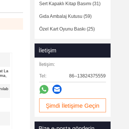
Sert Kapaklı Kitap Basımı
(31)
Gıda Ambalaj Kutusu
(59)
Özel Kart Oyunu Baskı
(25)
İletişim
İletişim:
at La
ama,
Tel:
86--13824375559
nılab
Şimdi İletişime Geçin
Bize e-posta gönderin.