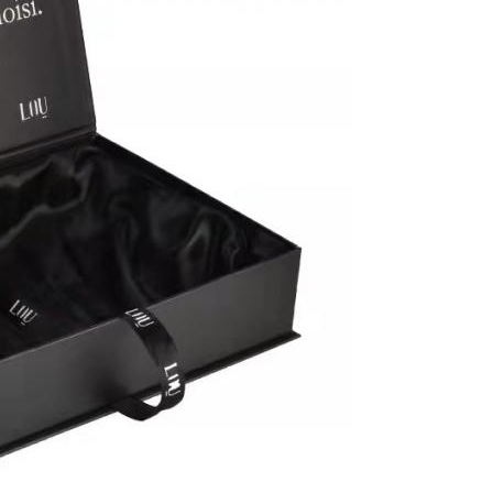
Mesaj bırakın
Sizi yakında arayacağız!