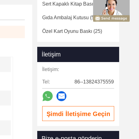
Sert Kapaklı Kitap Basımı
(31)
Gıda Ambalaj Kutusu
(59)
Özel Kart Oyunu Baskı
(25)
İletişim
İletişim:
Tel:
86--13824375559
Şimdi İletişime Geçin
Bize e-posta gönderin.