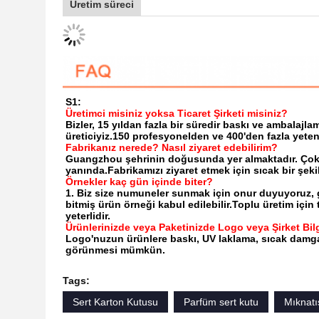
Üretim süreci
S1:
Üretimci misiniz yoksa Ticaret Şirketi misiniz?
Bizler, 15 yıldan fazla bir süredir baskı ve ambalaj
üreticiyiz.150 profesyonelden ve 400'den fazla yeten
Fabrikanız nerede? Nasıl ziyaret edebilirim?
Guangzhou şehrinin doğusunda yer almaktadır. Çok
yanında.Fabrikamızı ziyaret etmek için sıcak bir şeki
Örnekler kaç gün içinde biter?
1. Biz size numuneler sunmak için onur duyuyoruz, g
bitmiş ürün örneği kabul edilebilir.Toplu üretim için 
yeterlidir.
Ürünlerinizde veya Paketinizde Logo veya Şirket Bilgi
Logo'nuzun ürünlere baskı, UV laklama, sıcak damg
görünmesi mümkün.
Tags:
Sert Karton Kutusu
Parfüm sert kutu
Mıknatı