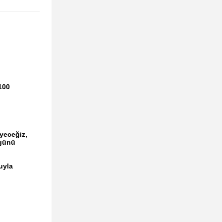
100
yeceğiz,
 günü
uyla