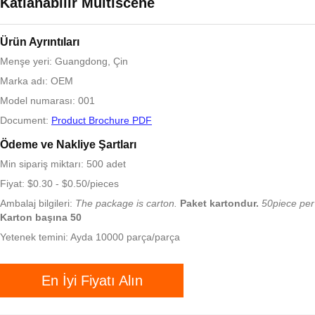
Katlanabilir Multiscene
Ürün Ayrıntıları
Menşe yeri: Guangdong, Çin
Marka adı: OEM
Model numarası: 001
Document:
Product Brochure PDF
Ödeme ve Nakliye Şartları
Min sipariş miktarı: 500 adet
Fiyat: $0.30 - $0.50/pieces
Ambalaj bilgileri:
The package is carton.
Paket kartondur.
50piece per
Karton başına 50
Yetenek temini: Ayda 10000 parça/parça
En İyi Fiyatı Alın