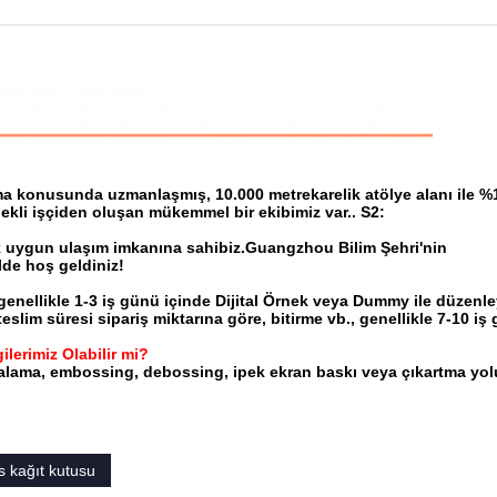
lama konusunda uzmanlaşmış, 10.000 metrekarelik atölye alanı ile %
ekli işçiden oluşan mükemmel bir ekibimiz var.. S2:
 uygun ulaşım imkanına sahibiz.Guangzhou Bilim Şehri'nin
lde hoş geldiniz!
enellikle 1-3 iş günü içinde Dijital Örnek veya Dummy ile düzenle
teslim süresi sipariş miktarına göre, bitirme vb., genellikle 7-10 iş
lerimiz Olabilir mi?
alama, embossing, debossing, ipek ekran baskı veya çıkartma yol
s kağıt kutusu