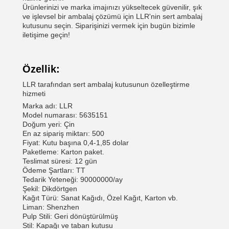
Ürünlerinizi ve marka imajınızı yükseltecek güvenilir, şık
ve işlevsel bir ambalaj çözümü için LLR'nin sert ambalaj
kutusunu seçin. Siparişinizi vermek için bugün bizimle
iletişime geçin!
Özellik:
LLR tarafından sert ambalaj kutusunun özelleştirme
hizmeti
Marka adı: LLR
Model numarası: 5635151
Doğum yeri: Çin
En az sipariş miktarı: 500
Fiyat: Kutu başına 0,4-1,85 dolar
Paketleme: Karton paket.
Teslimat süresi: 12 gün
Ödeme Şartları: TT
Tedarik Yeteneği: 90000000/ay
Şekil: Dikdörtgen
Kağıt Türü: Sanat Kağıdı, Özel Kağıt, Karton vb.
Liman: Shenzhen
Pulp Stili: Geri dönüştürülmüş
Stil: Kapağı ve taban kutusu