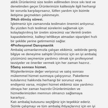
aldık.Ürünlerimiz size teslim edilmeden önce sıkı test ve
denetimden geçer.Ürünlerimizin kalitesiyle ilgili herhangi
bir sorunla karşılaşırsanız, lütfen yardım için bizimle
iletişime geçmekten çekinmeyin.
3Hızlı dönüş süresi.
İşletmeniz için zamanında teslimatın önemini anlıyoruz.
Bu yüzden hızlı teslimat sürelerini sağlamak için
kolaylaştırılmış bir üretim sürecimiz var.Verimli üretim
kapasitelerimiz, kaliteyi tehlikeye atmadan siparişleri hızlı
bir şekilde yerine getirmemizi sağlar.
4Profesyonel Danışmanlık
Ambalaj uzmanlarımızla çalışan ekibimiz, sektörde geniş
bilgiye ve deneyime sahiptir.Ürününüz için en iyi ambalaj
çözümünü seçmenize yardımcı olmak için profesyonel
tavsiyeler ve öneriler vermek için her zaman hazırız..
5Satış sonrası hizmet.
Müşterilerimize değer veriyoruz ve satış sonrası
mükemmel hizmet sunmaya çalışıyoruz. Paketleme
kutularınız hakkında herhangi bir sorunuz veya
endişeniz varsa, müşteri hizmet ekibimiz size yardımcı
olmaya her zaman hazırdır.Ürünlerimizden ve
hizmetlerimizden memnun olmanızı sağlamaya
kararlıyız..
Katı ambalaj kutusunu seçtiğiniz için teşekkür ederiz.
Sizinle çalışmayı ve tüm ambalaj ihtiyaçlarınız için en iyi