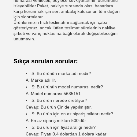
numarası verilecek, böylece sevkiyatlarının durumunu
izleyebilirler.Paket, nakliye sırasında olası hasarlara
karşı korunmak için sert ambalaj kutusunun tüm değeri
için sigortalanır..
Ürünlerimizin hızlı teslimatını sağlamak için çaba
gösteriyoruz, ancak lütfen teslimat sürelerinin nakliye
şirketi ve varış noktasına bağlı olarak değişebileceğini
unutmayın.
Sıkça sorulan sorular:
S: Bu ürünün marka adı nedir?
A: Marka adı llr.
S: Bu ürünün model numarası nedir?
A: Model numarası 5635151.
S: Bu ürün nerede üretiliyor?
Cevap: Bu ürün Çin'de yapılmıştır.
S: Bu ürün için en az sipariş miktarı nedir?
A: En az sipariş miktarı 500'dür.
S: Bu ürün için fiyat aralığı nedir?
Cevap: Fiyatı 0.4 dolardan 1 dolara kadar