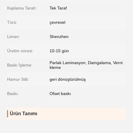
Kaplama Tarafı:
Tek Taraf
Türü:
çevresel
Liman:
Shenzhen
Üretim süresi:
10-15 gün
Parlak Laminasyon, Damgalama, Verni
Baskı İşleme:
kleme
Hamur Stili:
geri dönüştürülmüş
Baskı:
Ofset baskı
Ürün Tanımı