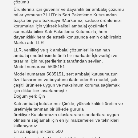
çözümü
Ürünleriniz için güvenilir ve dayanıklı bir ambalaj çözümü
mi arıyorsunuz? LLR'nin Sert Paketleme Kutusundan
başka bir yere bakmayın!Markamız, sadece ürünlerinizi
korumaları için yüksek kaliteli ambalaj çözümleri
sunmakla bilinir.Katı Paketleme Kutumuzla, hem
dayanıklılık hem de estetik konusunda emin olabilirsiniz.
Marka adı: LLR
LLR, yenilikçi ve şık ambalaj çözümleri ile tanınan
ambalaj endüstrisinde ünlü bir markadır.İşlevselliği ve
tasarımı için müşterilerimiz tarafından sevilen.
Model numarası: 5635151
Model numarası 5635151, sert ambalaj kutusumuzun
özel tasarımını ve boyutunu ifade eder.Bu model, çok
çeşitli ürünlere uygun ve maksimum koruma sağlamak
için dikkatlice tasarlanmıştır..
Doğum yeri: Çin
Katı ambalaj kutularımız Çin'de, yüksek kaliteli üretim ve
üretimiyle tanınan bir ülkede gururla
üretiliyor.Kutularımızın uluslararası standartlara uygun
olmasını sağlamak için en iyi malzemeleri ve teknikleri
kullanıyoruz..
En az sipariş miktarı: 500