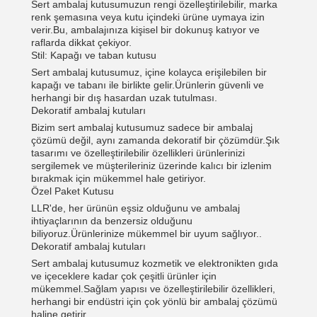
Sert ambalaj kutusumuzun rengi özelleştirilebilir, marka
Sunmak
renk şemasına veya kutu içindeki ürüne uymaya izin
verir.Bu, ambalajınıza kişisel bir dokunuş katıyor ve
raflarda dikkat çekiyor.
Stil: Kapağı ve taban kutusu
Sert ambalaj kutusumuz, içine kolayca erişilebilen bir
kapağı ve tabanı ile birlikte gelir.Ürünlerin güvenli ve
herhangi bir dış hasardan uzak tutulması.
Dekoratif ambalaj kutuları
Bizim sert ambalaj kutusumuz sadece bir ambalaj
çözümü değil, aynı zamanda dekoratif bir çözümdür.Şık
tasarımı ve özelleştirilebilir özellikleri ürünlerinizi
sergilemek ve müşterileriniz üzerinde kalıcı bir izlenim
bırakmak için mükemmel hale getiriyor.
Özel Paket Kutusu
LLR'de, her ürünün eşsiz olduğunu ve ambalaj
ihtiyaçlarının da benzersiz olduğunu
biliyoruz.Ürünlerinize mükemmel bir uyum sağlıyor..
Dekoratif ambalaj kutuları
Sert ambalaj kutusumuz kozmetik ve elektronikten gıda
ve içeceklere kadar çok çeşitli ürünler için
mükemmel.Sağlam yapısı ve özelleştirilebilir özellikleri,
herhangi bir endüstri için çok yönlü bir ambalaj çözümü
haline getirir.