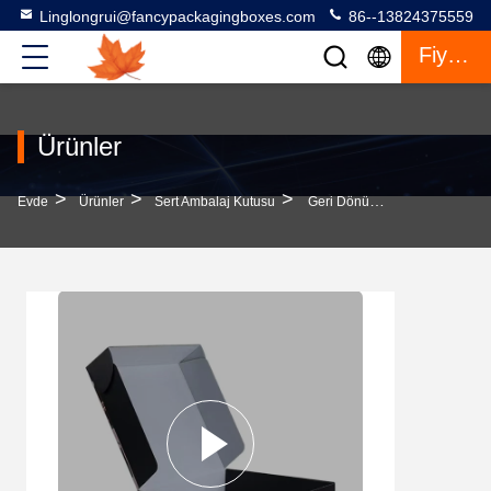
Linglongrui@fancypackagingboxes.com
86--13824375559
Fiyat Teklifi
Ürünler
>
>
>
Evde
Ürünler
Sert Ambalaj Kutusu
Geri Dönüştürülmüş Sanat Kağıdı Katlanabilir Sert Kutu Hediye / Mücevher Için Sürdürülebilir Ambalaj