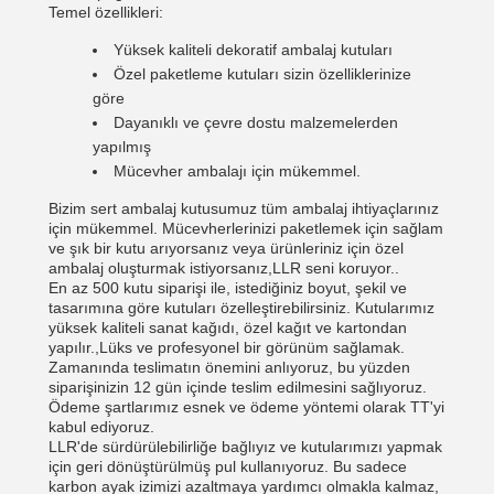
Temel özellikleri:
Yüksek kaliteli dekoratif ambalaj kutuları
Özel paketleme kutuları sizin özelliklerinize
göre
Dayanıklı ve çevre dostu malzemelerden
yapılmış
Mücevher ambalajı için mükemmel.
Bizim sert ambalaj kutusumuz tüm ambalaj ihtiyaçlarınız
için mükemmel. Mücevherlerinizi paketlemek için sağlam
ve şık bir kutu arıyorsanız veya ürünleriniz için özel
ambalaj oluşturmak istiyorsanız,LLR seni koruyor..
En az 500 kutu siparişi ile, istediğiniz boyut, şekil ve
tasarımına göre kutuları özelleştirebilirsiniz. Kutularımız
yüksek kaliteli sanat kağıdı, özel kağıt ve kartondan
yapılır.,Lüks ve profesyonel bir görünüm sağlamak.
Zamanında teslimatın önemini anlıyoruz, bu yüzden
siparişinizin 12 gün içinde teslim edilmesini sağlıyoruz.
Ödeme şartlarımız esnek ve ödeme yöntemi olarak TT'yi
kabul ediyoruz.
LLR'de sürdürülebilirliğe bağlıyız ve kutularımızı yapmak
için geri dönüştürülmüş pul kullanıyoruz. Bu sadece
karbon ayak izimizi azaltmaya yardımcı olmakla kalmaz,