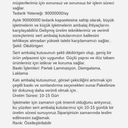
müşterilerimiz için sorunsuz ve sorunsuz bir işlem süreci
sağlar.
Tedarik Yeteneği: 90000000/ay
Aylık 90000000 tedarik kapasitesine sahip olarak, büyük
işletmelerin ve küçük işletmelerin ambalaj ihtiyaçlarını
Mesaj bırakın
karşılayabiliriz.Gelişmiş üretim tekniklerimiz ve verimli
süreçlerimiz sert ambalaj kutularımızın kalitesini
Sizi yakında arayacağız!
tehlikeye atmadan yüksek talebi karşılamamızı sağlar..
Şekil: Dikdörtgen
Sert ambalaj kutusunun şekli dikdörtgen olup, geniş bir
ürün yelpazesi için uygundur. Güçlü yapısı ve düz tabanı
ürünleriniz için istikrar ve koruma sağlar.
Baskı İşlemleri: Parlak Laminasyon, Damgalama,
Laklama
Katı ambalaj kutusumuz, görsel çekiciliğini artırmak için
çeşitli baskı ve sonlandırma seçenekleri sunar.Paketinize
bir dokunuş daha verimli olmak için..
Üretim Süresi: 10-15 Gün
İşletmeler için zamanın çok önemli olduğunu anlıyoruz,
bu yüzden sert ambalaj kutularımız için 10-15 günlük bir
üretim süresi sunuyoruz.Siparişinizin zamanında teslim
edilmesini sağlamak.
Renk: Özelleştirilebilir