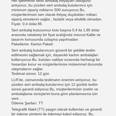
Her işletmenin farklı ambalaj ihtiyaçları olduğunu
anlıyoruz, bu yüzden sert ambalaj kutularımız için
minimum sipariş miktarını 500 sunuyoruz.Bu,
müşterilerimizin tam olarak ihtiyaç duydukları miktarı
sipariş etmelerini sağlar., fazlalık veya eksiklik olmadan.
Fiyatı: 0,4 dolar.85
Sert ambalaj kutusumuz kutu başına 0,4 ila 1,85 dolar
arasında rekabetçi bir fiyat aralığında mevcut.Kalite ve
tasarım konusunda uzlaşma yapılmadan.
Paketleme: Karton Paketi
Sert ambalaj kutularımızın güvenli bir şekilde teslim
edilmesini sağlamak için, dayanıklı karton ambalajları
kullanıyoruz.Bu, kutuları nakliye sırasında herhangi bir
hasardan korur ve müşterilerimize mükemmel durumda
ulaşmalarını sağlar..
Teslimat süresi: 12 gün
LLR'de, zamanında teslimatın önemini anlıyoruz, bu
yüzden sert ambalaj kutularımız için 12 günlük teslim
süresi garanti ediyoruz.Bu, müşterilerimizin üretim ve
ambalajlama süreçlerini buna göre planlamasına izin
verir..
Ödeme Şartları: TT
Telegrafik Nakil (TT) yaygın olarak kullanılan ve güvenli
bir ödeme yöntemi ile ödemeyi kabul ediyoruz. Bu,