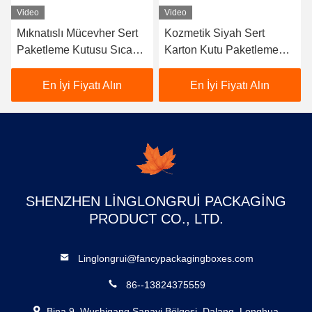
Video
Video
cevher Sert
Kozmetik Siyah Sert
Dikdörtgen Sert 
tusu Sıcak
Karton Kutu Paketleme
Kutusu, Pratik M
Logo ile
Katlanabilir Multiscene
Kapama Sert Ku
yatı Alın
En İyi Fiyatı Alın
En İyi Fiyatı
SHENZHEN LINGLONGRUI PACKAGING
PRODUCT CO., LTD.
Linglongrui@fancypackagingboxes.com
86--13824375559
Bina 9, Wushigang Sanayi Bölgesi, Dalang, Longhua,