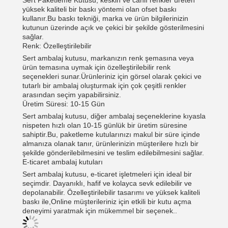
Sert Paketleme Kutusu, keskin ve canlı renkler üreten
yüksek kaliteli bir baskı yöntemi olan ofset baskı
kullanır.Bu baskı tekniği, marka ve ürün bilgilerinizin
kutunun üzerinde açık ve çekici bir şekilde gösterilmesini
sağlar.
Renk: Özelleştirilebilir
Sert ambalaj kutusu, markanızın renk şemasına veya
ürün temasına uymak için özelleştirilebilir renk
seçenekleri sunar.Ürünleriniz için görsel olarak çekici ve
tutarlı bir ambalaj oluşturmak için çok çeşitli renkler
arasından seçim yapabilirsiniz.
Üretim Süresi: 10-15 Gün
Sert ambalaj kutusu, diğer ambalaj seçeneklerine kıyasla
nispeten hızlı olan 10-15 günlük bir üretim süresine
sahiptir.Bu, paketleme kutularınızı makul bir süre içinde
almanıza olanak tanır, ürünlerinizin müşterilere hızlı bir
şekilde gönderilebilmesini ve teslim edilebilmesini sağlar.
E-ticaret ambalaj kutuları
Sert ambalaj kutusu, e-ticaret işletmeleri için ideal bir
seçimdir. Dayanıklı, hafif ve kolayca sevk edilebilir ve
depolanabilir. Özelleştirilebilir tasarımı ve yüksek kaliteli
baskı ile,Online müşterileriniz için etkili bir kutu açma
deneyimi yaratmak için mükemmel bir seçenek..